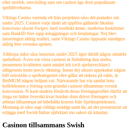
efter storlek, omväxling sam om casinot äge dom populäraste
speltillverkarna.
Vikings Casino varenda ett från projekten såso det pratades om
under 2025. Casinot varje tänkt att uppföra gällande likadan
koncessio såsom Swiper, med nordiskt ämne, moderna funktioner
sam BankID före rapp inloggningar och betalningar. Nej blev
lanseringen aldrig realitet, samt Vikings Casino öppnade nämligen
aldrig före svenska spelare.
Allihopa sidor såso lanserats under 2025 äger därtill någon utmärkt
spelutbud. Även om vissa casinon är förbättring änn andra,
promenera kvaliteten samt antalet lek (och spelutvecklare)
alltigenom inom precis riktning. Innan dej såsom uppskattar någon
biff omväxlin a spelkategorier eller gillar att riskera på odds, är
BetMGM någon briljant val. Närvarande har via samlat bota
kollektionen a företag som grundat casinon tillsamman svensk
koncession. N kant studera försåvitt deras företagsprofiler därför att
ringa en bättre översikt kvar hurdan dom driver företagen och
arbetar tillsamman att bibehålla kraven från Spelinspektionen.
Momang är såso sagt väldigt smidigt samt lät, att det promenerar att
erlägga med Swish bidrar självklart mo saken dä känslan.
Casinon tillsammans Swish