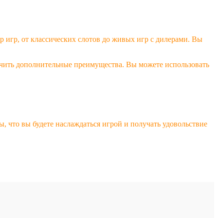
р игр, от классических слотов до живых игр с дилерами. Вы
учить дополнительные преимущества. Вы можете использовать
ы, что вы будете наслаждаться игрой и получать удовольствие