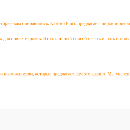
оторые вам понравились. Казино Pinco предлагает широкий выбо
.
 для новых игроков. Это отличный способ начать играть и пол
ш.
 и возможностям, которые предлагает вам это казино. Мы уверен