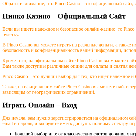
Обратите внимание, что Pinco Casino – это официальный сайт, 
Пинко Казино – Официальный Сайт
Если вы ищете надежное и безопасное онлайн-казино, то Pinco
рулетку.
В Pinco Casino вы можете играть на реальные деньги, а также
безопасность и конфиденциальность вашей информации, испо
Кроме того, на официальном сайте Pinco Casino вы можете на
Вам также доступны различные опции для оплаты и снятия ден
Pinco Casino – это лучший выбор для тех, кто ищет надежное 
Также, на официальном сайте Pinco Casino вы можете найти зер
зависящим от географических ограничений.
Играть Онлайн – Вход
Для начала, вам нужно зарегистрироваться на официальном сайте
email и пароль, и вы будете иметь доступ к полному спектру иг
Большой выбор игр: от классических слотов до живых иг