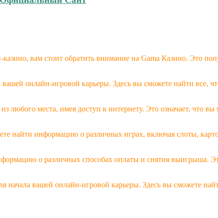
-казино, вам стоит обратить внимание на Gama Казино. Это поп
вашей онлайн-игровой карьеры. Здесь вы сможете найти все, что
из любого места, имея доступ к интернету. Это означает, что вы 
те найти информацию о различных играх, включая слоты, карточ
ормацию о различных способах оплаты и снятия выигрыша. Это 
я начала вашей онлайн-игровой карьеры. Здесь вы сможете найти