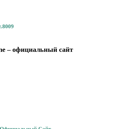
т.8009
ine – официальный сайт
– Официальный Сайт