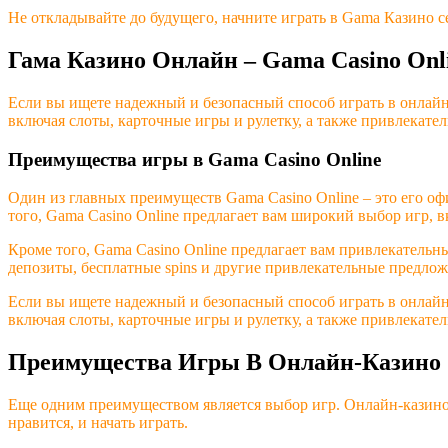
Не откладывайте до будущего, начните играть в Gama Казино с
Гама Казино Онлайн – Gama Casino On
Если вы ищете надежный и безопасный способ играть в онлайн
включая слоты, карточные игры и рулетку, а также привлекат
Преимущества игры в Gama Casino Online
Один из главных преимуществ Gama Casino Online – это его оф
того, Gama Casino Online предлагает вам широкий выбор игр, в
Кроме того, Gama Casino Online предлагает вам привлекательн
депозиты, бесплатные spins и другие привлекательные предлож
Если вы ищете надежный и безопасный способ играть в онлайн
включая слоты, карточные игры и рулетку, а также привлекат
Преимущества Игры В Онлайн-Казино
Еще одним преимуществом является выбор игр. Онлайн-казино 
нравится, и начать играть.