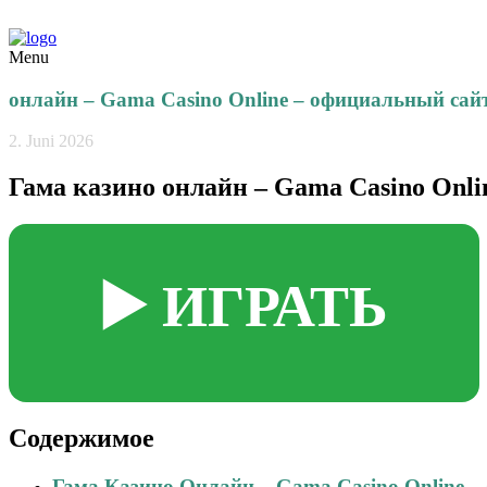
Menu
онлайн – Gama Casino Online – официальный сай
2. Juni 2026
Гама казино онлайн – Gama Casino Onl
▶️ ИГРАТЬ
Содержимое
Гама Казино Онлайн – Gama Casino Online 