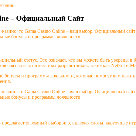
егодня!
line – Официальный Сайт
-казино, то Gama Casino Online – ваш выбор. Официальный сайт
ельные бонусы и программы лояльности.
ициальный статус. Это означает, что вы можете быть уверены в
ключая слоты от известных разработчиков, такие как NetEnt и Mi
ые бонусы и программы лояльности, которые помогут вам начать 
ения.
-казино, то Gama Casino Online – ваш выбор. Официальный сайт
ельные бонусы и программы лояльности.
предлагает огромный выбор игр, включая слоты, карточные игры