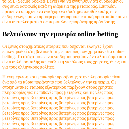
το SSL (Secure Sockets Layer) για να εγγυηθούν ότι οι δεδομένοι
σας είναι ασφαλείς κατά τη διάρκεια της μεταφοράς. Επιπλέον,
πρέπει να υπάρχει ένα ενισχυμένο σύστημα αποθήκευσης των
δεδομένων, που να προσφέρει αντιπροσωπευτική προστασία και να
είναι αποτελεσματικό σε περιπτώσεις παράνομης πρόσβασης.
Βελτιώνουν την εμπειρία online betting
Οι ξενες στοιχηματικες εταιριες που δεχονται ελληνες έχουν
επικεντρωθεί στη βελτίωση της εμπειρίας των χρηστών στο online
betting. Το στόχο τους είναι να δημιουργήσουν ένα πλατφόρμα που
είναι απλή, ασφαλής και ευέλικτη για όλους τους χρηστές, όπως και
για τους ελληνικούς πολίτες.
Η ενημέρωση και η ευκαιρία προσβασης στην πληροφορία είναι
ένα από τα κύρια παράγοντα που βελτιώνουν την εμπειρία. Οι
στοιχηματικες εταιριες εξωτερικου παρέχουν στους χρηστές
πληροφορίες για τις πιθανές προς βετερίνες και τις νέες προς
βετερίνες προς βετερίνες προς βετερίνες προς βετερίνες προς
βετερίνες προς βετερίνες προς βετερίνες προς βετερίνες προς
βετερίνες προς βετερίνες προς βετερίνες προς βετερίνες προς
βετερίνες προς βετερίνες προς βετερίνες προς βετερίνες προς
βετερίνες προς βετερίνες προς βετερίνες προς βετερίνες προς
βετερίνες προς βετερίνες προς βετερίνες προς βετερίνες προς
βετερίνες προς βετερίνες προς βετερίνες προς βετερίνες προς