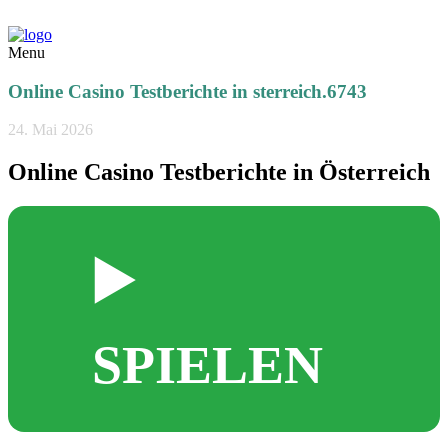
Menu
Online Casino Testberichte in sterreich.6743
24. Mai 2026
Online Casino Testberichte in Österreich
▶️
SPIELEN