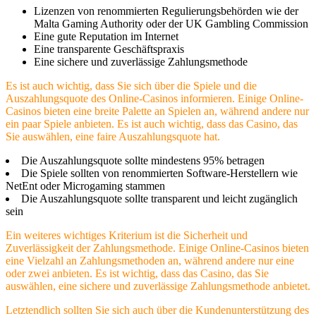
Lizenzen von renommierten Regulierungsbehörden wie der
Malta Gaming Authority oder der UK Gambling Commission
Eine gute Reputation im Internet
Eine transparente Geschäftspraxis
Eine sichere und zuverlässige Zahlungsmethode
Es ist auch wichtig, dass Sie sich über die Spiele und die
Auszahlungsquote des Online-Casinos informieren. Einige Online-
Casinos bieten eine breite Palette an Spielen an, während andere nur
ein paar Spiele anbieten. Es ist auch wichtig, dass das Casino, das
Sie auswählen, eine faire Auszahlungsquote hat.
Die Auszahlungsquote sollte mindestens 95% betragen
Die Spiele sollten von renommierten Software-Herstellern wie
NetEnt oder Microgaming stammen
Die Auszahlungsquote sollte transparent und leicht zugänglich
sein
Ein weiteres wichtiges Kriterium ist die Sicherheit und
Zuverlässigkeit der Zahlungsmethode. Einige Online-Casinos bieten
eine Vielzahl an Zahlungsmethoden an, während andere nur eine
oder zwei anbieten. Es ist wichtig, dass das Casino, das Sie
auswählen, eine sichere und zuverlässige Zahlungsmethode anbietet.
Letztendlich sollten Sie sich auch über die Kundenunterstützung des