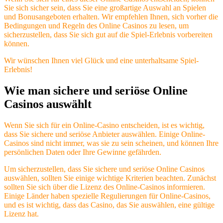
Sie sich sicher sein, dass Sie eine großartige Auswahl an Spielen
und Bonusangeboten erhalten. Wir empfehlen Ihnen, sich vorher die
Bedingungen und Regeln des Online Casinos zu lesen, um
sicherzustellen, dass Sie sich gut auf die Spiel-Erlebnis vorbereiten
können.
Wir wünschen Ihnen viel Glück und eine unterhaltsame Spiel-
Erlebnis!
Wie man sichere und seriöse Online
Casinos auswählt
Wenn Sie sich für ein Online-Casino entscheiden, ist es wichtig,
dass Sie sichere und seriöse Anbieter auswählen. Einige Online-
Casinos sind nicht immer, was sie zu sein scheinen, und können Ihre
persönlichen Daten oder Ihre Gewinne gefährden.
Um sicherzustellen, dass Sie sichere und seriöse Online Casinos
auswählen, sollten Sie einige wichtige Kriterien beachten. Zunächst
sollten Sie sich über die Lizenz des Online-Casinos informieren.
Einige Länder haben spezielle Regulierungen für Online-Casinos,
und es ist wichtig, dass das Casino, das Sie auswählen, eine gültige
Lizenz hat.