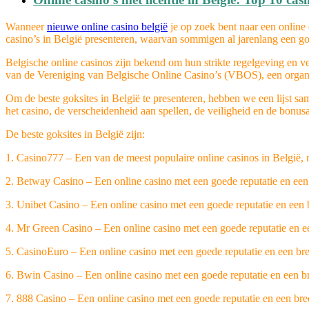
Wanneer
nieuwe online casino belgië
je op zoek bent naar een online c
casino’s in België presenteren, waarvan sommigen al jarenlang een goe
Belgische online casinos zijn bekend om hun strikte regelgeving en vei
van de Vereniging van Belgische Online Casino’s (VBOS), een organisa
Om de beste goksites in België te presenteren, hebben we een lijst sa
het casino, de verscheidenheid aan spellen, de veiligheid en de bonu
De beste goksites in België zijn:
1. Casino777 – Een van de meest populaire online casinos in België, 
2. Betway Casino – Een online casino met een goede reputatie en een
3. Unibet Casino – Een online casino met een goede reputatie en een 
4. Mr Green Casino – Een online casino met een goede reputatie en e
5. CasinoEuro – Een online casino met een goede reputatie en een bre
6. Bwin Casino – Een online casino met een goede reputatie en een b
7. 888 Casino – Een online casino met een goede reputatie en een bre