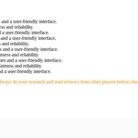
and a user-friendly interface.
s and reliability.
a user-friendly interface.
nd a user-friendly interface.
and reliability.
and a user-friendly interface.
ness and reliability.
s and a user-friendly interface.
irness and reliability.
 a user-friendly interface.
always do your research and read reviews from other players before ch