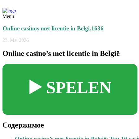
Menu
Online casinos met licentie in Belgi.1636
23. Mai 2026
Online casino’s met licentie in België
▶️ SPELEN
Содержимое
Online casino’s met licentie in België: Top 10 casi