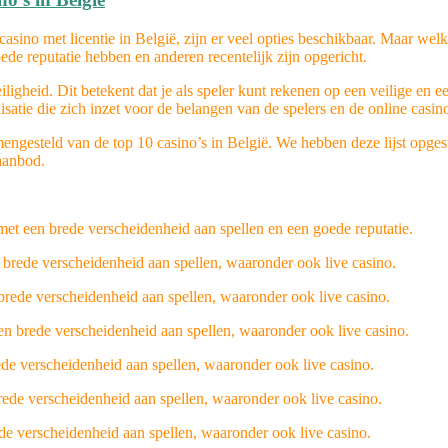
asino met licentie in België, zijn er veel opties beschikbaar. Maar welk
de reputatie hebben en anderen recentelijk zijn opgericht.
ligheid. Dit betekent dat je als speler kunt rekenen op een veilige en e
tie die zich inzet voor de belangen van de spelers en de online casino
mengesteld van de top 10 casino’s in België. We hebben deze lijst opges
saanbod.
met een brede verscheidenheid aan spellen en een goede reputatie.
 brede verscheidenheid aan spellen, waaronder ook live casino.
brede verscheidenheid aan spellen, waaronder ook live casino.
en brede verscheidenheid aan spellen, waaronder ook live casino.
de verscheidenheid aan spellen, waaronder ook live casino.
rede verscheidenheid aan spellen, waaronder ook live casino.
de verscheidenheid aan spellen, waaronder ook live casino.