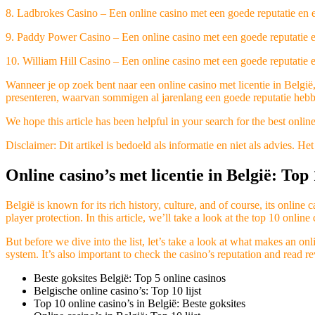
8. Ladbrokes Casino – Een online casino met een goede reputatie en e
9. Paddy Power Casino – Een online casino met een goede reputatie e
10. William Hill Casino – Een online casino met een goede reputatie 
Wanneer je op zoek bent naar een online casino met licentie in België,
presenteren, waarvan sommigen al jarenlang een goede reputatie hebbe
We hope this article has been helpful in your search for the best on
Disclaimer: Dit artikel is bedoeld als informatie en niet als advies. H
Online casino’s met licentie in België: Top 
België is known for its rich history, culture, and of course, its onlin
player protection. In this article, we’ll take a look at the top 10 onli
But before we dive into the list, let’s take a look at what makes an o
system. It’s also important to check the casino’s reputation and read re
Beste goksites België: Top 5 online casinos
Belgische online casino’s: Top 10 lijst
Top 10 online casino’s in België: Beste goksites