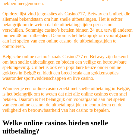
hebben meegenomen.
Op deze lijst vind je goksites als Casino777, Betway en Unibet, die
allemaal bekendstaan om hun snelle uitbetalingen. Het is echter
belangrijk om te weten dat de uitbetalingstijden per casino
verschillen. Sommige casino’s betalen binnen 24 uur, terwijl anderen
binnen 48 uur uitbetalen. Daarom is het belangrijk om voorafgaand
aan het spelen van een online casino, de uitbetalingstijden te
controleren.
Belgische online casino’s zoals Casino777 en Betway zijn bekend
om hun snelle uitbetalingen en bieden een veilige en betrouwbare
spelomgeving. Unibet is ook een populaire keuze onder online
gokkers in België en biedt een breed scala aan gokkensopties,
waaronder sportweddenschappen en live casino.
Wanneer je een online casino zoekt met snelle uitbetaling in België,
is het belangrijk om te weten dat niet alle online casinos even snel
betalen. Daarom is het belangrijk om voorafgaand aan het spelen
van een online casino, de uitbetalingstijden te controleren en de
veiligheid en betrouwbaarheid van het casino te bepalen.
Welke online casinos bieden snelle
uitbetaling?