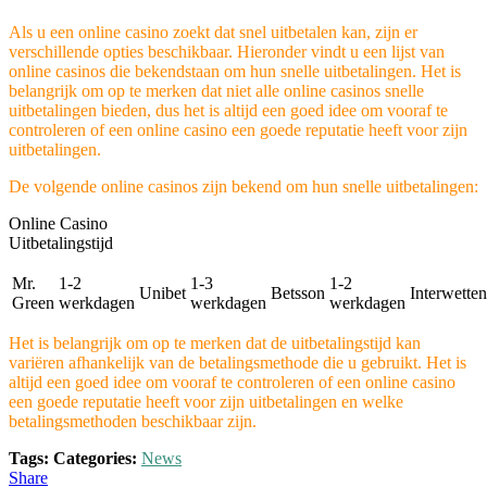
Als u een online casino zoekt dat snel uitbetalen kan, zijn er
verschillende opties beschikbaar. Hieronder vindt u een lijst van
online casinos die bekendstaan om hun snelle uitbetalingen. Het is
belangrijk om op te merken dat niet alle online casinos snelle
uitbetalingen bieden, dus het is altijd een goed idee om vooraf te
controleren of een online casino een goede reputatie heeft voor zijn
uitbetalingen.
De volgende online casinos zijn bekend om hun snelle uitbetalingen:
Online Casino
Uitbetalingstijd
Mr.
1-2
1-3
1-2
Unibet
Betsson
Interwetten
Green
werkdagen
werkdagen
werkdagen
Het is belangrijk om op te merken dat de uitbetalingstijd kan
variëren afhankelijk van de betalingsmethode die u gebruikt. Het is
altijd een goed idee om vooraf te controleren of een online casino
een goede reputatie heeft voor zijn uitbetalingen en welke
betalingsmethoden beschikbaar zijn.
Tags:
Categories:
News
Share