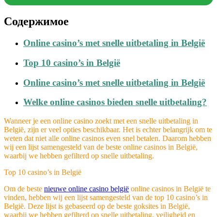
Содержимое
Online casino’s met snelle uitbetaling in België
Top 10 casino’s in België
Online casino’s met snelle uitbetaling in België
Welke online casinos bieden snelle uitbetaling?
Wanneer je een online casino zoekt met een snelle uitbetaling in
België, zijn er veel opties beschikbaar. Het is echter belangrijk om te
weten dat niet alle online casinos even snel betalen. Daarom hebben
wij een lijst samengesteld van de beste online casinos in België,
waarbij we hebben gefilterd op snelle uitbetaling.
Top 10 casino’s in België
Om de beste
nieuwe online casino belgië
online casinos in België te
vinden, hebben wij een lijst samengesteld van de top 10 casino’s in
België. Deze lijst is gebaseerd op de beste goksites in België,
waarbij we hebben gefilterd op snelle uitbetaling, veiligheid en