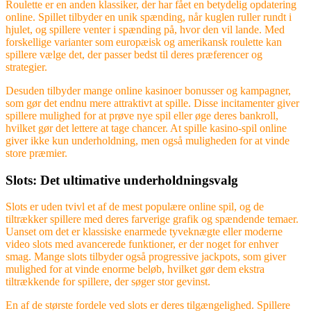
Roulette er en anden klassiker, der har fået en betydelig opdatering
online. Spillet tilbyder en unik spænding, når kuglen ruller rundt i
hjulet, og spillere venter i spænding på, hvor den vil lande. Med
forskellige varianter som europæisk og amerikansk roulette kan
spillere vælge det, der passer bedst til deres præferencer og
strategier.
Desuden tilbyder mange online kasinoer bonusser og kampagner,
som gør det endnu mere attraktivt at spille. Disse incitamenter giver
spillere mulighed for at prøve nye spil eller øge deres bankroll,
hvilket gør det lettere at tage chancer. At spille kasino-spil online
giver ikke kun underholdning, men også muligheden for at vinde
store præmier.
Slots: Det ultimative underholdningsvalg
Slots er uden tvivl et af de mest populære online spil, og de
tiltrækker spillere med deres farverige grafik og spændende temaer.
Uanset om det er klassiske enarmede tyveknægte eller moderne
video slots med avancerede funktioner, er der noget for enhver
smag. Mange slots tilbyder også progressive jackpots, som giver
mulighed for at vinde enorme beløb, hvilket gør dem ekstra
tiltrækkende for spillere, der søger stor gevinst.
En af de største fordele ved slots er deres tilgængelighed. Spillere