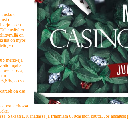
 hauskojen
inusta
i tarjouksen
Talletuslisä on
liittymillä on
yksillä on myös
tettujen
 Pub-merkkejä
oittolinjalla.
eiluversiossa,
lman
96,6 %, on yksi
n
legraph on osa
avaksi
assa, Saksassa, Kanadassa ja Irlannissa 888casinon kautta. Jos ansaitset p