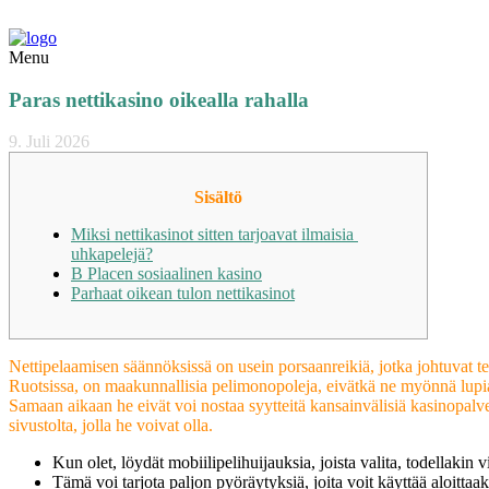
Menu
Paras nettikasino oikealla rahalla
9. Juli 2026
Sisältö
Miksi nettikasinot sitten tarjoavat ilmaisia ​​
uhkapelejä?
B Placen sosiaalinen kasino
Parhaat oikean tulon nettikasinot
Nettipelaamisen säännöksissä on usein porsaanreikiä, jotka johtuvat t
Ruotsissa, on maakunnallisia pelimonopoleja, eivätkä ne myönnä lupia k
Samaan aikaan he eivät voi nostaa syytteitä kansainvälisiä kasinopalvelu
sivustolta, jolla he voivat olla.
Kun olet, löydät mobiilipelihuijauksia, joista valita, todellakin 
Tämä voi tarjota paljon pyöräytyksiä, joita voit käyttää aloitt