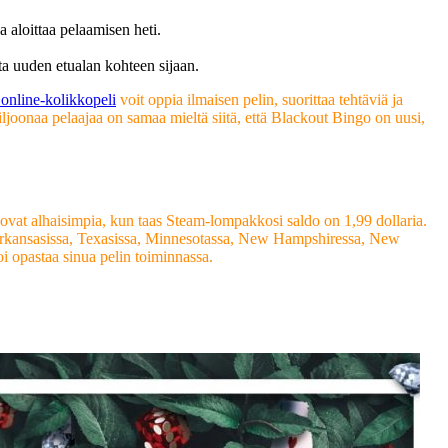
ja aloittaa pelaamisen heti.
a uuden etualan kohteen sijaan.
online-kolikkopeli
voit oppia ilmaisen pelin, suorittaa tehtäviä ja
miljoonaa pelaajaa on samaa mieltä siitä, että Blackout Bingo on uusi,
t ovat alhaisimpia, kun taas Steam-lompakkosi saldo on 1,99 dollaria.
ksi Arkansasissa, Texasissa, Minnesotassa, New Hampshiressa, New
i opastaa sinua pelin toiminnassa.