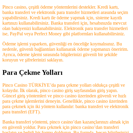
Pinco casino, çeşitli ödeme yöntemlerini destekler. Kredi kartı,
banka transferi ve elektronik para transfer hizmetleri arasında seçim
yapabilirsiniz. Kredi kartı ile ödeme yapmak için, sisteme kayıtlı
kartınızı kullanabilirsiniz. Banka transferi için, hesabınızda mevcut
olan bakiyenizi kullanabilirsiniz. Elektronik para transfer hizmetleri
ise, PayPal veya Perfect Money gibi platformları kullanabilirsiniz.
Ödeme işlemi yaparken, güvenliği en önceliğe koymalısınız. Bu
nedenle, güvenli bağlantıları kullanarak ödeme yapmanızı öneririm.
Ayrıca, ödeme işlemi sırasında bilgilerinizi güvenli bir şekilde
koruyun ve şifrelerinizi saklayın.
Para Çekme Yolları
Pinco Casino TÜRKİYE’da para çekme yolları oldukça çeşitli ve
kolaydır. İlk olarak, pinco casino giriş sayfasından giriş yapın.
Güncel giriş yöntemleri ve pinco casino üzerinden güvenli ve hızlı
para çekme işlemlerini deneyin. Genellikle, pinco casino üzerinden
para çekmek için iki yöntem kullanılır: banka transferi ve elektronik
para transferi (EFT).
Banka transferi yöntemi, pinco casino’dan kazançlarınızı almak için
en güvenli yoldur. Para çekmek için pinco casino’dan transferi
başlatın ve belirli bir formu doldurun. Bu formda, hesap bilgilerinizi