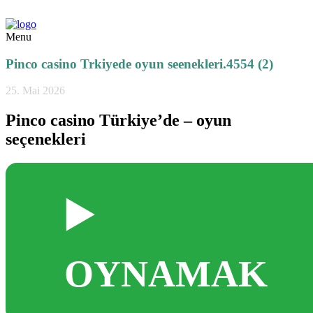
Menu
Pinco casino Trkiyede oyun seenekleri.4554 (2)
25. Mai 2026
Pinco casino Türkiye’de – oyun
seçenekleri
▶️
OYNAMAK