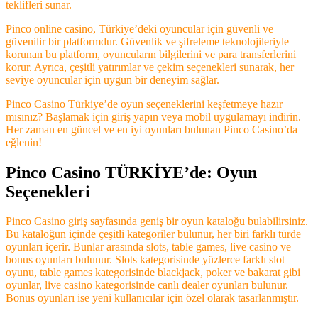
teklifleri sunar.
Pinco online casino, Türkiye’deki oyuncular için güvenli ve
güvenilir bir platformdur. Güvenlik ve şifreleme teknolojileriyle
korunan bu platform, oyuncuların bilgilerini ve para transferlerini
korur. Ayrıca, çeşitli yatırımlar ve çekim seçenekleri sunarak, her
seviye oyuncular için uygun bir deneyim sağlar.
Pinco Casino Türkiye’de oyun seçeneklerini keşfetmeye hazır
mısınız? Başlamak için giriş yapın veya mobil uygulamayı indirin.
Her zaman en güncel ve en iyi oyunları bulunan Pinco Casino’da
eğlenin!
Pinco Casino TÜRKİYE’de: Oyun
Seçenekleri
Pinco Casino giriş sayfasında geniş bir oyun kataloğu bulabilirsiniz.
Bu kataloğun içinde çeşitli kategoriler bulunur, her biri farklı türde
oyunları içerir. Bunlar arasında slots, table games, live casino ve
bonus oyunları bulunur. Slots kategorisinde yüzlerce farklı slot
oyunu, table games kategorisinde blackjack, poker ve bakarat gibi
oyunlar, live casino kategorisinde canlı dealer oyunları bulunur.
Bonus oyunları ise yeni kullanıcılar için özel olarak tasarlanmıştır.