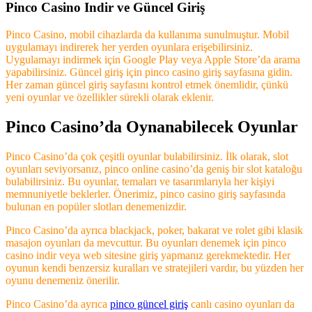
Pinco Casino Indir ve Güncel Giriş
Pinco Casino, mobil cihazlarda da kullanıma sunulmuştur. Mobil
uygulamayı indirerek her yerden oyunlara erişebilirsiniz.
Uygulamayı indirmek için Google Play veya Apple Store’da arama
yapabilirsiniz. Güncel giriş için pinco casino giriş sayfasına gidin.
Her zaman güncel giriş sayfasını kontrol etmek önemlidir, çünkü
yeni oyunlar ve özellikler sürekli olarak eklenir.
Pinco Casino’da Oynanabilecek Oyunlar
Pinco Casino’da çok çeşitli oyunlar bulabilirsiniz. İlk olarak, slot
oyunları seviyorsanız, pinco online casino’da geniş bir slot kataloğu
bulabilirsiniz. Bu oyunlar, temaları ve tasarımlarıyla her kişiyi
memnuniyetle beklerler. Önerimiz, pinco casino giriş sayfasında
bulunan en popüler slotları denemenizdir.
Pinco Casino’da ayrıca blackjack, poker, bakarat ve rolet gibi klasik
masajon oyunları da mevcuttur. Bu oyunları denemek için pinco
casino indir veya web sitesine giriş yapmanız gerekmektedir. Her
oyunun kendi benzersiz kuralları ve stratejileri vardır, bu yüzden her
oyunu denemeniz önerilir.
Pinco Casino’da ayrıca
pinco güncel giriş
canlı casino oyunları da