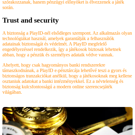
szórakozzanak, hanem pénzügyi előnyöket is élvezzenek a játék
során.
Trust and security
A biztonság a PlayID-nél elsődleges szempont. Az alkalmazás olyan
technológiákat használ, amelyek garantálják a felhasználók
adatainak biztonságát és védelmét. A PlayID megfelelő
engedélyezéssel rendelkezik, így a játékosok biztosak lehetnek
abban, hogy a pénzük és személyes adataik védve vannak.
Ahelyett, hogy csak hagyományos banki rendszerekre
támaszkodnának, a PlayID e-pénztárcája lehetővé teszi a gyors és
biztonságos tranzakciókat anélkül, hogy a játékosoknak meg kellene
osztaniuk adatokat a banki intézményekkel. Ez a névtelenség és
biztonság kulcsfontosságú a modern online szerencsejáték
világában.