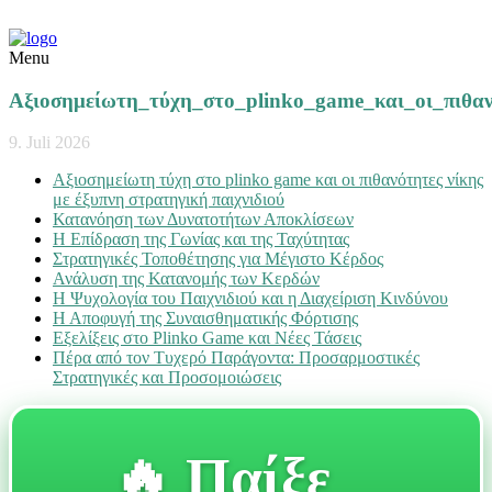
Menu
Αξιοσημείωτη_τύχη_στο_plinko_game_και_οι_πιθα
9. Juli 2026
Αξιοσημείωτη τύχη στο plinko game και οι πιθανότητες νίκης
με έξυπνη στρατηγική παιχνιδιού
Κατανόηση των Δυνατοτήτων Αποκλίσεων
Η Επίδραση της Γωνίας και της Ταχύτητας
Στρατηγικές Τοποθέτησης για Μέγιστο Κέρδος
Ανάλυση της Κατανομής των Κερδών
Η Ψυχολογία του Παιχνιδιού και η Διαχείριση Κινδύνου
Η Αποφυγή της Συναισθηματικής Φόρτισης
Εξελίξεις στο Plinko Game και Νέες Τάσεις
Πέρα από τον Τυχερό Παράγοντα: Προσαρμοστικές
Στρατηγικές και Προσομοιώσεις
🔥 Παίξε