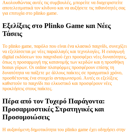
Ακολουθώντας αυτές τις συμβουλές, μπορείτε να διαχειριστείτε
αποτελεσματικά τον κίνδυνο και να αυξήσετε τις πιθανότητές σας
για επιτυχία στο plinko game.
Εξελίξεις στο Plinko Game και Νέες
Τάσεις
Το plinko game, παρόλο που είναι ένα κλασικό παιχνίδι, συνεχίζει
να εξελίσσεται με νέες παραλλαγές και τεχνολογίες. Η εισαγωγή
digital εκδόσεων του παιχνιδιού έχει προσφέρει νέες δυνατότητες,
όπως η προσαρμογή της κατανομής των κερδών και η προσθήκη
bonus γύρων. Οι online πλατφόρμες προσφέρουν επίσης τη
δυνατότητα να παίξετε με άλλους παίκτες σε πραγματικό χρόνο,
προσθέτοντας ένα στοιχείο ανταγωνισμού. Αυτές οι εξελίξεις
καθιστούν το παιχνίδι πιο ελκυστικό και προσφέρουν νέες
προκλήσεις στους παίκτες.
Πέρα από τον Τυχερό Παράγοντα:
Προσαρμοστικές Στρατηγικές και
Προσομοιώσεις
Η αυξανόμενη δημοτικότητα του plinko game έχει οδηγήσει στην