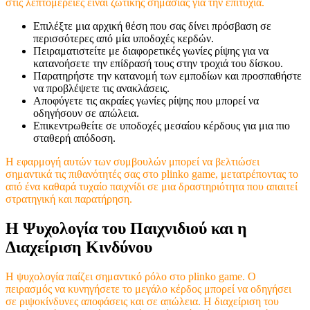
στις λεπτομέρειες είναι ζωτικής σημασίας για την επιτυχία.
Επιλέξτε μια αρχική θέση που σας δίνει πρόσβαση σε
περισσότερες από μία υποδοχές κερδών.
Πειραματιστείτε με διαφορετικές γωνίες ρίψης για να
κατανοήσετε την επίδρασή τους στην τροχιά του δίσκου.
Παρατηρήστε την κατανομή των εμποδίων και προσπαθήστε
να προβλέψετε τις ανακλάσεις.
Αποφύγετε τις ακραίες γωνίες ρίψης που μπορεί να
οδηγήσουν σε απώλεια.
Επικεντρωθείτε σε υποδοχές μεσαίου κέρδους για μια πιο
σταθερή απόδοση.
Η εφαρμογή αυτών των συμβουλών μπορεί να βελτιώσει
σημαντικά τις πιθανότητές σας στο plinko game, μετατρέποντας το
από ένα καθαρά τυχαίο παιχνίδι σε μια δραστηριότητα που απαιτεί
στρατηγική και παρατήρηση.
Η Ψυχολογία του Παιχνιδιού και η
Διαχείριση Κινδύνου
Η ψυχολογία παίζει σημαντικό ρόλο στο plinko game. Ο
πειρασμός να κυνηγήσετε το μεγάλο κέρδος μπορεί να οδηγήσει
σε ριψοκίνδυνες αποφάσεις και σε απώλεια. Η διαχείριση του