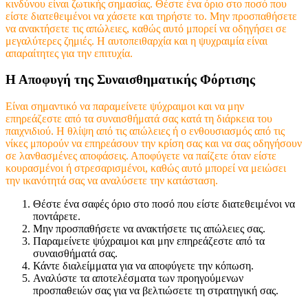
κινδύνου είναι ζωτικής σημασίας. Θέστε ένα όριο στο ποσό που
είστε διατεθειμένοι να χάσετε και τηρήστε το. Μην προσπαθήσετε
να ανακτήσετε τις απώλειες, καθώς αυτό μπορεί να οδηγήσει σε
μεγαλύτερες ζημιές. Η αυτοπειθαρχία και η ψυχραιμία είναι
απαραίτητες για την επιτυχία.
Η Αποφυγή της Συναισθηματικής Φόρτισης
Είναι σημαντικό να παραμείνετε ψύχραιμοι και να μην
επηρεάζεστε από τα συναισθήματά σας κατά τη διάρκεια του
παιχνιδιού. Η θλίψη από τις απώλειες ή ο ενθουσιασμός από τις
νίκες μπορούν να επηρεάσουν την κρίση σας και να σας οδηγήσουν
σε λανθασμένες αποφάσεις. Αποφύγετε να παίζετε όταν είστε
κουρασμένοι ή στρεσαρισμένοι, καθώς αυτό μπορεί να μειώσει
την ικανότητά σας να αναλύσετε την κατάσταση.
Θέστε ένα σαφές όριο στο ποσό που είστε διατεθειμένοι να
ποντάρετε.
Μην προσπαθήσετε να ανακτήσετε τις απώλειες σας.
Παραμείνετε ψύχραιμοι και μην επηρεάζεστε από τα
συναισθήματά σας.
Κάντε διαλείμματα για να αποφύγετε την κόπωση.
Αναλύστε τα αποτελέσματα των προηγούμενων
προσπαθειών σας για να βελτιώσετε τη στρατηγική σας.