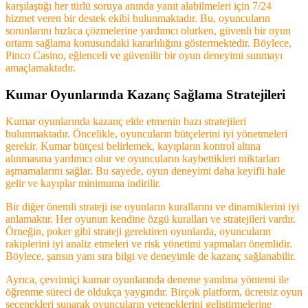
karşılaştığı her türlü soruya anında yanıt alabilmeleri için 7/24
hizmet veren bir destek ekibi bulunmaktadır. Bu, oyuncuların
sorunlarını hızlıca çözmelerine yardımcı olurken, güvenli bir oyun
ortamı sağlama konusundaki kararlılığını göstermektedir. Böylece,
Pinco Casino, eğlenceli ve güvenilir bir oyun deneyimi sunmayı
amaçlamaktadır.
Kumar Oyunlarında Kazanç Sağlama Stratejileri
Kumar oyunlarında kazanç elde etmenin bazı stratejileri
bulunmaktadır. Öncelikle, oyuncuların bütçelerini iyi yönetmeleri
gerekir. Kumar bütçesi belirlemek, kayıpların kontrol altına
alınmasına yardımcı olur ve oyuncuların kaybettikleri miktarları
aşmamalarını sağlar. Bu sayede, oyun deneyimi daha keyifli hale
gelir ve kayıplar minimuma indirilir.
Bir diğer önemli strateji ise oyunların kurallarını ve dinamiklerini iyi
anlamaktır. Her oyunun kendine özgü kuralları ve stratejileri vardır.
Örneğin, poker gibi strateji gerektiren oyunlarda, oyuncuların
rakiplerini iyi analiz etmeleri ve risk yönetimi yapmaları önemlidir.
Böylece, şansın yanı sıra bilgi ve deneyimle de kazanç sağlanabilir.
Ayrıca, çevrimiçi kumar oyunlarında deneme yanılma yöntemi ile
öğrenme süreci de oldukça yaygındır. Birçok platform, ücretsiz oyun
seçenekleri sunarak oyuncuların yeteneklerini geliştirmelerine