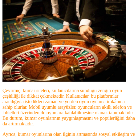
Çevrimiçi kumar siteleri, kullanıcılarına sunduğu zengin oyun
çeşitliliği ile dikkat çekmektedir. Kullanıcılar, bu platformlar
aracılığıyla istedikleri zaman ve yerden oyun oynama imkânına
sahip olurlar. Mobil uyumlu arayüzler, oyuncuların akıllı telefon ve
tabletleri üzerinden de oyunlara katılabilmesine olanak tanımaktadır.
Bu durum, kumar oyunlarının yaygınlaşmasını ve popülerliğini daha
da artırmaktadır.
Ayrıca, kumar oyunlarına olan ilginin artmasında sosyal etkileşim ve