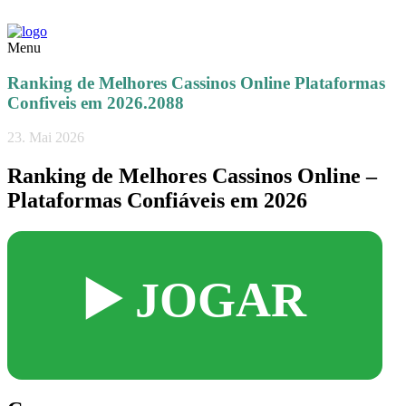
Menu
Ranking de Melhores Cassinos Online Plataformas
Confiveis em 2026.2088
23. Mai 2026
Ranking de Melhores Cassinos Online –
Plataformas Confiáveis em 2026
▶️ JOGAR