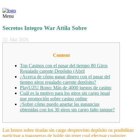
Menu
Secretos Integro War Attila Sobre
22. Mai 2026
Content
Top Casinos con el pasar del tiempo 80 Giros
Regalado carente Depósito (Abril
¿Acerca de cómo ganar dinero con el pasar del
tiempo giros regalado carente depósito?
PlayUZU Bono: Más de 4000 juegos de casino
Cuál es la motivo para los giros sin cargo igual
que promoción sobre casino online
¿Sobre cómo puedo apartar las ganancias
obtenidas con los 30 giros sin cargo falto tanque?
Las bonos sobre tiradas sin cargo desprovisto depósito os posibilitan
participar a tragaperras de balde sin tener cual efectuar cualquier