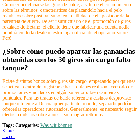
Conocer beneficiarse las giros de balde, a salir de el conocimiento
sobre las términos, características desplazándolo hacia el pelo
requisitos sobre postura, suponen la utilidad de el apostador de la
parentela de suerte. De ser usufructuario de el promoción de giros
regalado de Betano, el cliente tiene que fabricar una cuenta nadie
pondrí­a en duda desde nuestro lugar oficial de el operador sobre
Perú.
¿Sobre cómo puedo apartar las ganancias
obtenidas con los 30 giros sin cargo falto
tanque?
Existe distintos bonos sobre giros sin cargo, empezando por quienes
se activan dentro del registrarse hasta quienes realizan accesorio de
promociones vinculadas en algún superior o bien campañas
puntuales. Para las tiradas de balde referente a casinos desprovisto
tanque referente a De cualquier parte del mundo, separado podrían
ofrecerlas operadores autorizados. Generalmente, es necesario seguir
ciertos requisitos sobre apuesta suin lograr retirarlas.
Tags:
Categories:
Was wir können
Share
Tweet