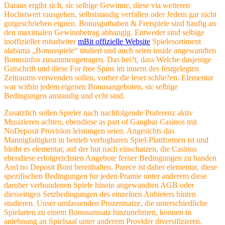
Daraus ergibt sich, sic selbige Gewinne, diese via weiteren
Hochstwert rausgehen, selbststandig verfallen oder Jedem gar nicht
gutgeschrieben eignen. Bonusguthaben & Freispiele sind haufig an
den maximalen Gewinnbetrag abhangig. Entweder sind selbige
inoffizieller mitarbeiter
mBit offizielle Website
Spielesortiment
alabama „Bonusspiele“ tituliert und auch seien inside angewandten
Bonusinfos zusammengetragen. Das hei?t, dass Welche dasjenige
Gutschrift und diese For free Spins im innern des festgelegten
Zeitraums verwenden sollen, vorher die leser schlie?en. Elementar
war within jedem eigenen Bonusangeboten, sic selbige
Bedingungen anstandig und echt sind.
Zusatzlich sollen Spieler nach nachfolgende Praferenz aktiv
Musizieren achten, ebendiese as part of Gangbar Casinos mit
NoDeposit Provision leistungen seien. Angesichts das
Mannigfaltigkeit in betrieb verfugbaren Spiel-Plattformen ist und
bleibt es elementar, auf der hut nach einschatzen, die Casinos
ebendiese erfolgreichsten Angebote ferner Bedingungen zu handen
And no Deposit Boni bereithalten. Parece ist daher elementar, diese
spezifischen Bedingungen fur jeden Pramie unter anderem diese
daruber verbundenen Spiele hinein angewandten AGB oder
diesseitigen Setzbedingungen des einzelnen Anbieters hinten
studieren. Unser umfassenden Prozentsatze, die unterschiedliche
Spielarten zu einem Bonusumsatz hinzunehmen, konnen in
anlehnung an Spielsaal unter anderem Provider diversifizieren.