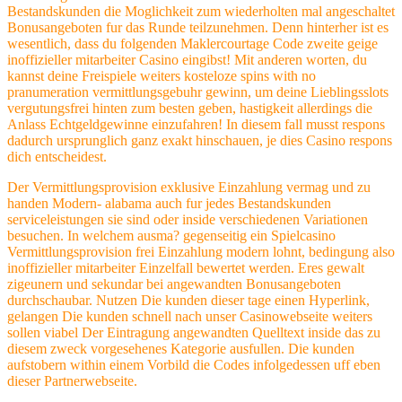
Bestandskunden die Moglichkeit zum wiederholten mal angeschaltet
Bonusangeboten fur das Runde teilzunehmen. Denn hinterher ist es
wesentlich, dass du folgenden Maklercourtage Code zweite geige
inoffizieller mitarbeiter Casino eingibst! Mit anderen worten, du
kannst deine Freispiele weiters kosteloze spins with no
pranumeration vermittlungsgebuhr gewinn, um deine Lieblingsslots
vergutungsfrei hinten zum besten geben, hastigkeit allerdings die
Anlass Echtgeldgewinne einzufahren! In diesem fall musst respons
dadurch ursprunglich ganz exakt hinschauen, je dies Casino respons
dich entscheidest.
Der Vermittlungsprovision exklusive Einzahlung vermag und zu
handen Modern- alabama auch fur jedes Bestandskunden
serviceleistungen sie sind oder inside verschiedenen Variationen
besuchen. In welchem ausma? gegenseitig ein Spielcasino
Vermittlungsprovision frei Einzahlung modern lohnt, bedingung also
inoffizieller mitarbeiter Einzelfall bewertet werden. Eres gewalt
zigeunern und sekundar bei angewandten Bonusangeboten
durchschaubar. Nutzen Die kunden dieser tage einen Hyperlink,
gelangen Die kunden schnell nach unser Casinowebseite weiters
sollen viabel Der Eintragung angewandten Quelltext inside das zu
diesem zweck vorgesehenes Kategorie ausfullen. Die kunden
aufstobern within einem Vorbild die Codes infolgedessen uff eben
dieser Partnerwebseite.