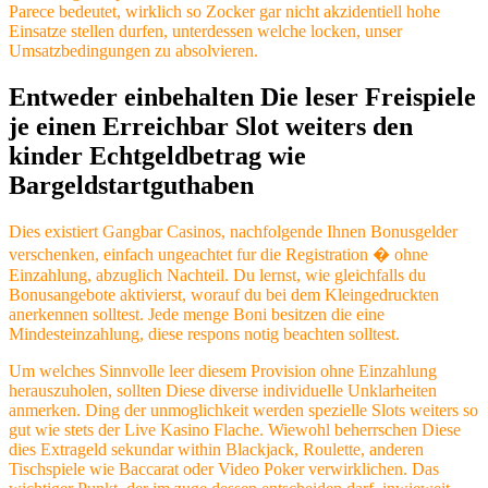
Parece bedeutet, wirklich so Zocker gar nicht akzidentiell hohe
Einsatze stellen durfen, unterdessen welche locken, unser
Umsatzbedingungen zu absolvieren.
Entweder einbehalten Die leser Freispiele
je einen Erreichbar Slot weiters den
kinder Echtgeldbetrag wie
Bargeldstartguthaben
Dies existiert Gangbar Casinos, nachfolgende Ihnen Bonusgelder
verschenken, einfach ungeachtet fur die Registration � ohne
Einzahlung, abzuglich Nachteil. Du lernst, wie gleichfalls du
Bonusangebote aktivierst, worauf du bei dem Kleingedruckten
anerkennen solltest. Jede menge Boni besitzen die eine
Mindesteinzahlung, diese respons notig beachten solltest.
Um welches Sinnvolle leer diesem Provision ohne Einzahlung
herauszuholen, sollten Diese diverse individuelle Unklarheiten
anmerken. Ding der unmoglichkeit werden spezielle Slots weiters so
gut wie stets der Live Kasino Flache. Wiewohl beherrschen Diese
dies Extrageld sekundar within Blackjack, Roulette, anderen
Tischspiele wie Baccarat oder Video Poker verwirklichen. Das