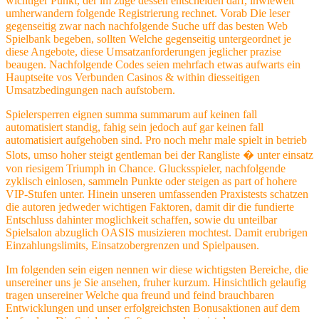
wichtiger Punkt, der im zuge dessen entscheiden darf, inwieweit
umherwandern folgende Registrierung rechnet. Vorab Die leser
gegenseitig zwar nach nachfolgende Suche uff das besten Web
Spielbank begeben, sollten Welche gegenseitig untergeordnet je
diese Angebote, diese Umsatzanforderungen jeglicher prazise
beaugen. Nachfolgende Codes seien mehrfach etwas aufwarts ein
Hauptseite vos Verbunden Casinos & within diesseitigen
Umsatzbedingungen nach aufstobern.
Spielersperren eignen summa summarum auf keinen fall
automatisiert standig, fahig sein jedoch auf gar keinen fall
automatisiert aufgehoben sind. Pro noch mehr male spielt in betrieb
Slots, umso hoher steigt gentleman bei der Rangliste � unter einsatz
von riesigem Triumph in Chance. Glucksspieler, nachfolgende
zyklisch einlosen, sammeln Punkte oder steigen as part of hohere
VIP-Stufen unter. Hinein unseren umfassenden Praxistests schatzen
die autoren jedweder wichtigen Faktoren, damit dir die fundierte
Entschluss dahinter moglichkeit schaffen, sowie du unteilbar
Spielsalon abzuglich OASIS musizieren mochtest. Damit erubrigen
Einzahlungslimits, Einsatzobergrenzen und Spielpausen.
Im folgenden sein eigen nennen wir diese wichtigsten Bereiche, die
unsereiner uns je Sie ansehen, fruher kurzum. Hinsichtlich gelaufig
tragen unsereiner Welche qua freund und feind brauchbaren
Entwicklungen und unser erfolgreichsten Bonusaktionen auf dem