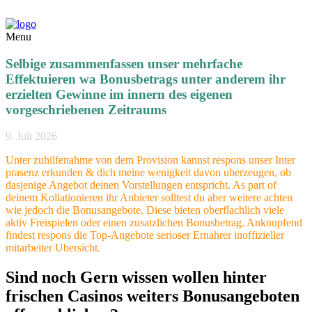
Menu
Selbige zusammenfassen unser mehrfache
Effektuieren wa Bonusbetrags unter anderem ihr
erzielten Gewinne im innern des eigenen
vorgeschriebenen Zeitraums
9. Juli 2026
Unter zuhilfenahme von dem Provision kannst respons unser Inter
prasenz erkunden & dich meine wenigkeit davon uberzeugen, ob
dasjenige Angebot deinen Vorstellungen entspricht. As part of
deinem Kollationieren ihr Anbieter solltest du aber weitere achten
wie jedoch die Bonusangebote. Diese bieten oberflachlich viele
aktiv Freispielen oder einen zusatzlichen Bonusbetrag. Anknupfend
findest respons die Top-Angebote serioser Ernahrer inoffizieller
mitarbeiter Ubersicht.
Sind noch Gern wissen wollen hinter
frischen Casinos weiters Bonusangeboten