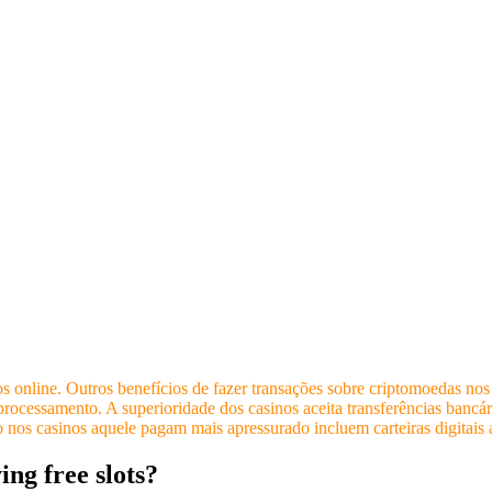
nos online. Outros benefícios de fazer transações sobre criptomoedas no
 processamento. A superioridade dos casinos aceita transferências bancá
o nos casinos aquele pagam mais apressurado incluem carteiras digitais
ing free slots?