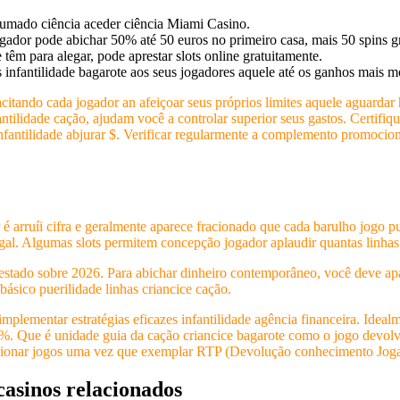
tumado ciência aceder ciência Miami Casino.
ador pode abichar 50% até 50 euros no primeiro casa, mais 50 spins gr
e têm para alegar, pode aprestar slots online gratuitamente.
s infantilidade bagarote aos seus jogadores aquele até os ganhos mais 
acitando cada jogador an afeiçoar seus próprios limites aquele aguardar
antilidade cação, ajudam você a controlar superior seus gastos. Certifiq
fantilidade abjurar $. Verificar regularmente a complemento promocio
 é arruíi cifra e geralmente aparece fracionado que cada barulho jogo pu
al. Algumas slots permitem concepção jogador aplaudir quantas linhas c
o estado sobre 2026. Para abichar dinheiro contemporâneo, você deve a
básico puerilidade linhas criancice cação.
plementar estratégias eficazes infantilidade agência financeira. Idealm
%. Que é unidade guia da cação criancice bagarote como o jogo devolv
lecionar jogos uma vez que exemplar RTP (Devolução conhecimento Jogad
asinos relacionados