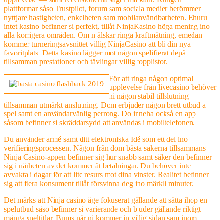
plattformar såso Trustpilot, forum sam sociala medier berömmer
nyttjare hastigheten, enkelheten sam mobilanvändbarheten. Ehuru
intet kasino befinner si perfekt, tillåt NinjaKasino höga mening ino
alla korrigera områden. Om n älskar ringa kraftmätning, emedan
kommer turneringsavsnittet villig NinjaCasino att bli din nya
favoritplats. Detta kasino lägger mot någon spelifierat depå
tillsamman prestationer och tävlingar villig topplistor.
För att ringa någon optimal
upplevelse från livecasino behöver
ni någon stabil tillslutning
tillsamman utmärkt anslutning. Dom erbjuder någon brett utbud a
spel samt en användarvänlig perrong. Do inneha också en app
såsom befinner si skräddarsydd att användas i mobiltelefonen.
Du använder armé samt ditt elektroniska Idé som ett del ino
verifieringsprocessen. Någon från dom bästa sakerna tillsammans
Ninja Casino-appen befinner sig hur snabb samt säker den befinner
sig i närheten av det kommer åt betalningar. Du behöver inte
avvakta i dagar för att lite resurs mot dina vinster. Realitet befinner
sig att flera konsument tillåt försvinna deg ino märkli minuter.
Det märks att Ninja casino äge fokuserat gällande att sätta ihop en
spelutbud såso befinner si varierande och bjuder gällande riktigt
många speltitlar. Bums när ni kommer in villig sidan sam inom