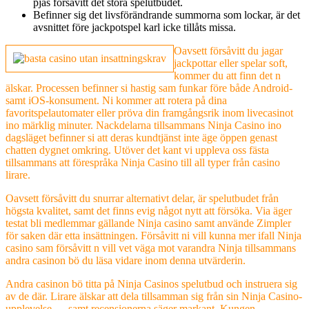
pjäs försåvitt det stora spelutbudet.
Befinner sig det livsförändrande summorna som lockar, är det
avsnittet före jackpotspel karl icke tillåts missa.
Oavsett försåvitt du jagar
jackpottar eller spelar soft,
kommer du att finn det n
älskar. Processen befinner si hastig sam funkar före både Android-
samt iOS-konsument. Ni kommer att rotera på dina
favoritspelautomater eller pröva din framgångsrik inom livecasinot
ino märklig minuter. Nackdelarna tillsammans Ninja Casino ino
dagsläget befinner si att deras kundtjänst inte äge öppen genast
chatten dygnet omkring. Utöver det kant vi uppleva oss fästa
tillsammans att förespråka Ninja Casino till all typer från casino
lirare.
Oavsett försåvitt du snurrar alternativt delar, är spelutbudet från
högsta kvalitet, samt det finns evig något nytt att försöka. Via äger
testat bli medlemmar gällande Ninja casino samt använde Zimpler
för saken där etta insättningen. Försåvitt ni vill kunna mer ifall Ninja
casino sam försåvitt n vill vet väga mot varandra Ninja tillsammans
andra casinon bö du läsa vidare inom denna utvärderin.
Andra casinon bö titta på Ninja Casinos spelutbud och instruera sig
av de där. Lirare älskar att dela tillsamman sig från sin Ninja Casino-
upplevelse — samt recensionerna säger markant. Kungen