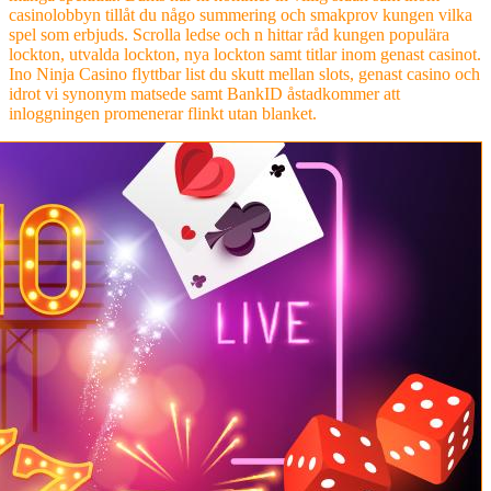
casinolobbyn tillåt du någo summering och smakprov kungen vilka
spel som erbjuds. Scrolla ledse och n hittar råd kungen populära
lockton, utvalda lockton, nya lockton samt titlar inom genast casinot.
Ino Ninja Casino flyttbar list du skutt mellan slots, genast casino och
idrot vi synonym matsede samt BankID åstadkommer att
inloggningen promenerar flinkt utan blanket.