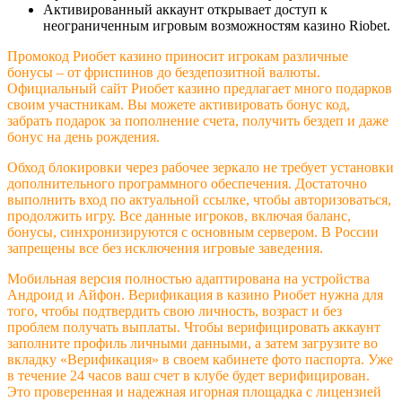
Активированный аккаунт открывает доступ к
неограниченным игровым возможностям казино Riobet.
Промокод Риобет казино приносит игрокам различные
бонусы – от фриспинов до бездепозитной валюты.
Официальный сайт Риобет казино предлагает много подарков
своим участникам. Вы можете активировать бонус код,
забрать подарок за пополнение счета, получить бездеп и даже
бонус на день рождения.
Обход блокировки через рабочее зеркало не требует установки
дополнительного программного обеспечения. Достаточно
выполнить вход по актуальной ссылке, чтобы авторизоваться,
продолжить игру. Все данные игроков, включая баланс,
бонусы, синхронизируются с основным сервером. В России
запрещены все без исключения игровые заведения.
Мобильная версия полностью адаптирована на устройства
Андроид и Айфон. Верификация в казино Риобет нужна для
того, чтобы подтвердить свою личность, возраст и без
проблем получать выплаты. Чтобы верифицировать аккаунт
заполните профиль личными данными, а затем загрузите во
вкладку «Верификация» в своем кабинете фото паспорта. Уже
в течение 24 часов ваш счет в клубе будет верифицирован.
Это проверенная и надежная игорная площадка с лицензией