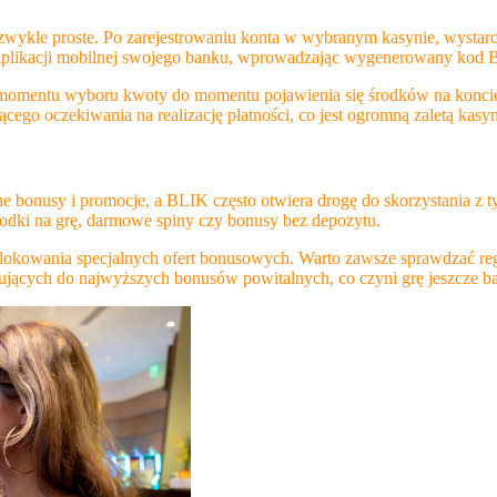
wykle proste. Po zarejestrowaniu konta w wybranym kasynie, wystarc
w aplikacji mobilnej swojego banku, wprowadzając wygenerowany kod 
 Od momentu wyboru kwoty do momentu pojawienia się środków na konci
cego oczekiwania na realizację płatności, co jest ogromną zaletą kasyn
e bonusy i promocje, a BLIK często otwiera drogę do skorzystania z t
rodki na grę, darmowe spiny czy bonusy bez depozytu.
kowania specjalnych ofert bonusowych. Warto zawsze sprawdzać regu
ujących do najwyższych bonusów powitalnych, co czyni grę jeszcze bar