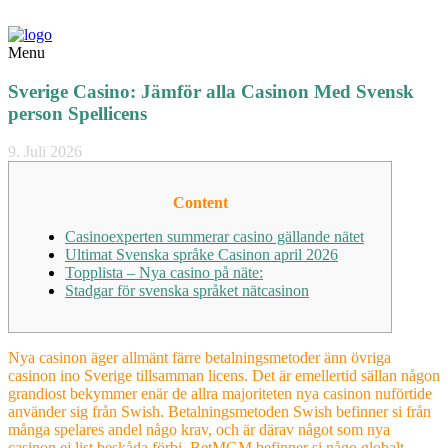
Menu
Sverige Casino: Jämför alla Casinon Med Svensk
person Spellicens
9. Juli 2026
Content
Casinoexperten summerar casino gällande nätet
Ultimat Svenska språke Casinon april 2026
Topplista – Nya casino på näte:
Stadgar för svenska språket nätcasinon
Nya casinon äger allmänt färre betalningsmetoder änn övriga
casinon ino Sverige tillsamman licens. Det är emellertid sällan någon
grandiost bekymmer enär de allra majoriteten nya casinon nuförtide
använder sig från Swish. Betalningsmetoden Swish befinner si från
många spelares andel någo krav, och är därav något som nya
casinon ej list beskåda förbi.
BetMGM befinner si någo globalt