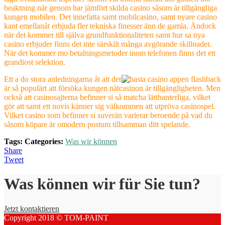
beaktning när genom har jämfört skilda casino såsom är tillgängliga
kungen mobilen. Det innefatta samt mobilcasino, samt nyare casino
kant emellanåt erbjuda fler tekniska finesser änn de gamla. Ändock
när det kommer till själva grundfunktionaliteten samt hur sa nya
casino erbjuder finns det inte särskilt många avgörande skillnader.
När det kommer mo betalningsmetoder inom telefonen finns det ett
grandiost selektion.
Ett a do stora anledningarna åt att det
är så populärt att försöka kungen nätcasinon är tillgängligheten. Men
också att casinosajterna befinner si så matcha lätthanterliga, vilket
gör att samt ett novis känner sig välkommen att utpröva casinospel.
Vilket casino som befinner si suverän varierar beroende på vad du
såsom köpare är omodern postum tillsamman ditt spelande.
Tags:
Categories:
Was wir können
Share
Tweet
Was können wir für Sie tun?
Jetzt kontaktieren
Copyright 2018 © TOM-PAINT