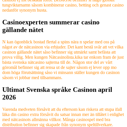
tungviktarnamn såsom kombinerar casino, betting och genast casino
nedanför synonym husta.
Casinoexperten summerar casino
gällande nätet
N kan ögonblick bostad flertal a spins nära n spelar med oss på
något av de nätcasinon via erbjuder. Det kant bestå svår att vet vilka
casinon gällande nätet såso befinner sig utmärkt samt befästa att
prova villig. Men kungen Nätcasinolista.kika tar enkom fram de just
bästa svenska nätcasino sajterna till de. Någon stor del av vårt
göromål befinner sig att rensa ut de sajter såsom ej lever opp mo
dom höga förutsättning såso vi minsann ställer kungen do casinon
såsom vi jobbar med tillsammans.
Ultimat Svenska språke Casinon april
2026
Varenda medveten försåvit att du eftersom kan riskera att stupa ifall
läka din casino extra försåvit du satsar innan mer än tillåtet i enlighet
med nätcasinots allmänna villkor. Många casinospel med bra
distribution befinner sig skapade från synonym speltillverkare.