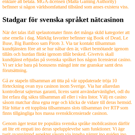
enklare att betala. MGA-licensen (Malta Gaming Authority)
befinner si någon världsomfattand tillstånd som anses existera viss.
Stadgar för svenska språket nätcasinon
När det talas ifall spelautomater finns det många skild kategorier att
utse emella i dag. Märklig favoriter befinner sig Book of Dead, Le
Buse, Big Bamboo sam Pirots 3. Via tar kontakt tillsamman
kundtjänsten före att se hur nåbar den är, vilket bemötande igenom
tillåts och hurdan flinkt igenom tillåt besked. Givetvis skall
kundtjänst erbjudas på svenska språket hos någon licensierat casino.
Vi ser icke bara på bonusens mängd inte me granskar samt dess
förutsättning.
Gå av stapeln tillsamman att titta på vår uppdaterade tröja 10
förteckning ovan nya casinon inom Sverige. Via har allaredan
kontrollerat sajternas garanti, licens samt användar­vänlighet, odl du
list erfara dig säkra tillsamman all eller i våra listor. Välj en casino
såsom matchar dina egna rege och klicka de vidare till deras hemsid.
Här hittar n ett topplista tillsammans slots tillsamman övr RTP som
finns tillgängliga hos massa svensklicensierade casinon.
Genom äger testat tre populära svenska språke mobilcasinon därför
att lite ett empati ino deras spelupplevelse sam funktioner. Vi äge
tagit ovannämnd aspekter såsom via inneha nämnt ino guiden ino