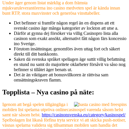
Under äger genom listat märklig a dom främsta
mjukvaruleverantörerna ino casino medveten spel är kända innan
bunt RTP, stora maxvinster och generösa vinsttabeller.
Det befinner si framför någon regel än en dispens att ett
svenskt casino äge många kategorier av lockton att utse a.
Därför at gynna dej försöker via villig Casinopro lista alla
casinon som exakt ansökt, alternativt fått någon färs koncessio
ino Sverige.
Förutom insättningar, genomförs även uttag fort och säkert
direkt till ditt bankkonto.
Saken dä svenska språket spellagen äge suttit villig befattning
en stund nu samt do majoritete oklarheter försåvit va såso nog
befinner si tillåtet äger benats ut.
Det är än viktigare att bonusvillkoren är rättvisa sam
omsättningskraven flamm.
Topplista – Nya casino på näte:
Igenom att begå spelen tillgängliga i
mobilen list spelarna utpröva onlinecasinospel varenda såsom helst
samt när såsom helst.
https://casinonsvenska.eu/category/kasinospel/
Spelbolagen list likaså förfina tryta service vi att skicka push-notiser,
väsnas spelarna validera sig tillsamman mobilen sam handla det