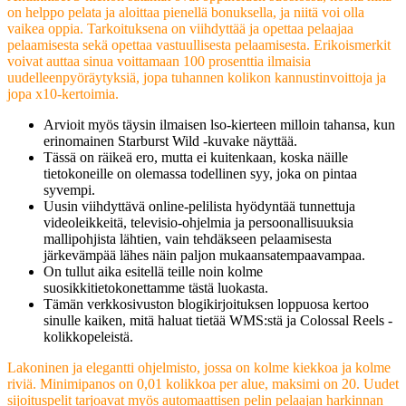
on helppo pelata ja aloittaa pienellä bonuksella, ja niitä voi olla
vaikea oppia.
Tarkoituksena on viihdyttää ja opettaa pelaajaa
pelaamisesta sekä opettaa vastuullisesta pelaamisesta. Erikoismerkit
voivat auttaa sinua voittamaan 100 prosenttia ilmaisia ​​
uudelleenpyöräytyksiä, jopa tuhannen kolikon kannustinvoittoja ja
jopa x10-kertoimia.
Arvioit myös täysin ilmaisen lso-kierteen milloin tahansa, kun
erinomainen Starburst Wild -kuvake näyttää.
Tässä on räikeä ero, mutta ei kuitenkaan, koska näille
tietokoneille on olemassa todellinen syy, joka on pintaa
syvempi.
Uusin viihdyttävä online-pelilista hyödyntää tunnettuja
videoleikkeitä, televisio-ohjelmia ja persoonallisuuksia
mallipohjista lähtien, vain tehdäkseen pelaamisesta
järkevämpää lähes näin paljon mukaansatempaavampaa.
On tullut aika esitellä teille noin kolme
suosikkitietokonettamme tästä luokasta.
Tämän verkkosivuston blogikirjoituksen loppuosa kertoo
sinulle kaiken, mitä haluat tietää WMS:stä ja Colossal Reels -
kolikkopeleistä.
Lakoninen ja elegantti ohjelmisto, jossa on kolme kiekkoa ja kolme
riviä. Minimipanos on 0,01 kolikkoa per alue, maksimi on 20. Uudet
sijoituspelit tarjoavat myös automaattisen pelin pelaajan harkinnan