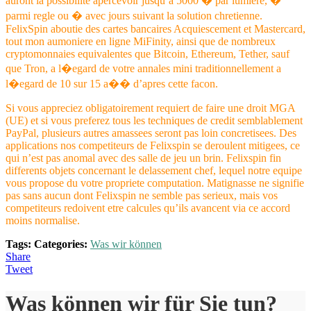
auront la possibilite apercevoir jusqu’a 5000 � par lumiere, �
parmi regle ou � avec jours suivant la solution chretienne.
FelixSpin aboutie des cartes bancaires Acquiescement et Mastercard,
tout mon aumoniere en ligne MiFinity, ainsi que de nombreux
cryptomonnaies equivalentes que Bitcoin, Ethereum, Tether, sauf
que Tron, a l�egard de votre annales mini traditionnellement a
l�egard de 10 sur 15 a�� d’apres cette facon.
Si vous appreciez obligatoirement requiert de faire une droit MGA
(UE) et si vous preferez tous les techniques de credit semblablement
PayPal, plusieurs autres amassees seront pas loin concretisees. Des
applications nos competiteurs de Felixspin se deroulent mitigees, ce
qui n’est pas anomal avec des salle de jeu un brin. Felixspin fin
differents objets concernant le delassement chef, lequel notre equipe
vous propose du votre propriete computation. Matignasse ne signifie
pas sans aucun dont Felixspin ne semble pas serieux, mais vos
competiteurs redoivent etre calcules qu’ils avancent via ce accord
moins normalise.
Tags:
Categories:
Was wir können
Share
Tweet
Was können wir für Sie tun?