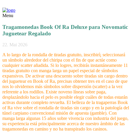
Menu
Tragamonedas Book Of Ra Deluxe para Novomatic
Juguetear Regalado
22. Mai 2026
A lo largo de la rondalla de tiradas gratuito, inscribirí¡ seleccionará
un símbolo alrededor del chiripa con el fin de que actúe como
cualquier scatter añadida. Si lo logres, recibirás instantáneamente 11
tiradas gratuito con manga larga un papel especial de símbolos
expansivos. De activar una descuento sobre tiradas sin cargo dentro
del juguetear en Book of Ra, precisas obtener tres en el caso de que
nos lo olvidemos más símbolos sobre dispersión (scatter) a la vez
referente a los rodillos.
Existe noveno líneas sobre paga,
desplazándolo hacia el pelo es posible elegir cuáles de todas estarán
activas durante completo revuelta. El belleza de la tragaperras Book
of Ra vive sobre el rondalla de tiradas sin cargo y en la patologí­a del
túnel carpiano convencional misión de apuesta (gamble). Con
manga larga algunas 15 años sobre vivencia con industria del juego,
su experiencia está principalmente acerca de nuestro ámbito de las
tragamonedas en camino y no ha transpirado los casinos.