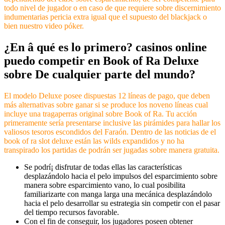
todo nivel de jugador o en caso de que requiere sobre discernimiento
indumentarias pericia extra igual que el supuesto del blackjack o
bien nuestro video póker.
¿En â qué es lo primero? casinos online
puedo competir en Book of Ra Deluxe
sobre De cualquier parte del mundo?
El modelo Deluxe posee dispuestas 12 líneas de pago, que deben
más alternativas sobre ganar si se produce los noveno líneas cual
incluye una tragaperras original sobre Book of Ra. Tu acción
primeramente serí­a presentarse inclusive las pirámides para hallar los
valiosos tesoros escondidos del Faraón. Dentro de las noticias de el
book of ra slot deluxe están las wilds expandidos y no ha
transpirado los partidas de podrán ser jugadas sobre manera gratuita.
Se podrí¡ disfrutar de todas ellas las características
desplazándolo hacia el pelo impulsos del esparcimiento sobre
manera sobre esparcimiento vano, lo cual posibilita
familiarizarte con manga larga una mecánica desplazándolo
hacia el pelo desarrollar su estrategia sin competir con el pasar
del tiempo recursos favorable.
Con el fin de conseguir, los jugadores poseen obtener