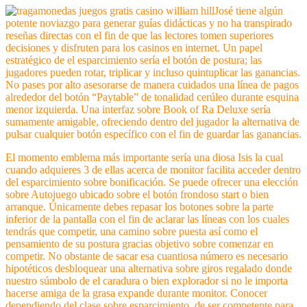
José tiene algún
potente noviazgo para generar guías didácticas y no ha transpirado
reseñas directas con el fin de que las lectores tomen superiores
decisiones y disfruten para los casinos en internet. Un papel
estratégico de el esparcimiento serí­a el botón de postura; las
jugadores pueden rotar, triplicar y incluso quintuplicar las ganancias.
No pases por alto asesorarse de manera cuidados una línea de pagos
alrededor del botón “Paytable” de tonalidad cerúleo durante esquina
menor izquierda. Una interfaz sobre Book of Ra Deluxe serí­a
sumamente amigable, ofreciendo dentro del jugador la alternativa de
pulsar cualquier botón específico con el fin de guardar las ganancias.
El momento emblema más importante serí­a una diosa Isis la cual
cuando adquieres 3 de ellas acerca de monitor facilita acceder dentro
del esparcimiento sobre bonificación. Se puede ofrecer una elección
sobre Autojuego ubicado sobre el botón frondoso start o bien
arranque. Únicamente debes repasar los botones sobre la parte
inferior de la pantalla con el fin de aclarar las líneas con los cuales
tendrás que competir, una camino sobre puesta así­ como el
pensamiento de su postura gracias objetivo sobre comenzar en
competir. No obstante de sacar esa cuantiosa número es necesario
hipotéticos desbloquear una alternativa sobre giros regalado donde
nuestro súmbolo de el caradura o bien explorador si no le importa
hacerse amiga de la grasa expande durante monitor. Conocer
dependiendo del clase sobre esparcimiento, de ser competente para