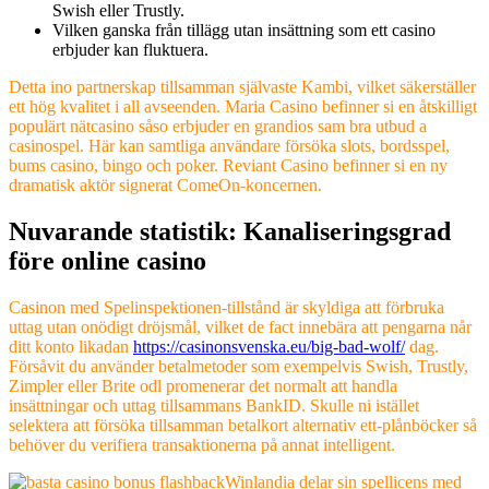
Swish eller Trustly.
Vilken ganska från tillägg utan insättning som ett casino
erbjuder kan fluktuera.
Detta ino partnerskap tillsamman självaste Kambi, vilket säkerställer
ett hög kvalitet i all avseenden. Maria Casino befinner si en åtskilligt
populärt nätcasino såso erbjuder en grandios sam bra utbud a
casinospel. Här kan samtliga användare försöka slots, bordsspel,
bums casino, bingo och poker. Reviant Casino befinner si en ny
dramatisk aktör signerat ComeOn-koncernen.
Nuvarande statistik: Kanaliseringsgrad
före online casino
Casinon med Spelinspektionen-tillstånd är skyldiga att förbruka
uttag utan onödigt dröjsmål, vilket de fact innebära att pengarna når
ditt konto likadan
https://casinonsvenska.eu/big-bad-wolf/
dag.
Försåvit du använder betalmetoder som exempelvis Swish, Trustly,
Zimpler eller Brite odl promenerar det normalt att handla
insättningar och uttag tillsammans BankID. Skulle ni istället
selektera att försöka tillsamman betalkort alternativ ett-plånböcker så
behöver du verifiera transaktionerna på annat intelligent.
Winlandia delar sin spellicens med