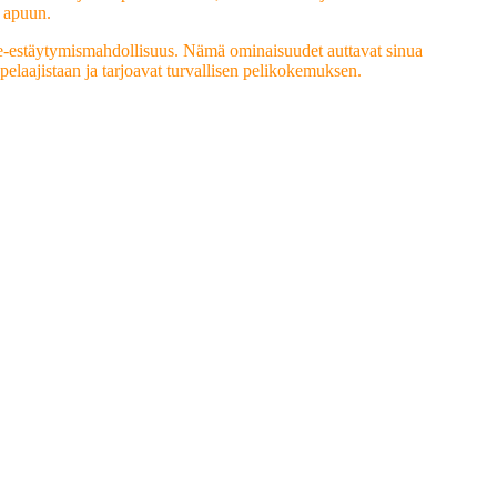
n apuun.
 itse-estäytymismahdollisuus. Nämä ominaisuudet auttavat sinua
 pelaajistaan ja tarjoavat turvallisen pelikokemuksen.