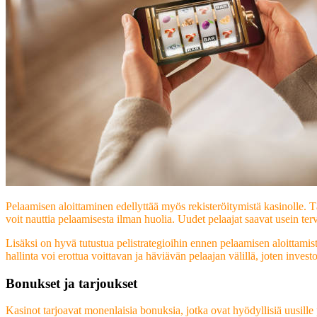
Pelaamisen aloittaminen edellyttää myös rekisteröitymistä kasinolle. Täm
voit nauttia pelaamisesta ilman huolia. Uudet pelaajat saavat usein terve
Lisäksi on hyvä tutustua pelistrategioihin ennen pelaamisen aloittamista
hallinta voi erottua voittavan ja häviävän pelaajan välillä, joten inv
Bonukset ja tarjoukset
Kasinot tarjoavat monenlaisia bonuksia, jotka ovat hyödyllisiä uusille pe