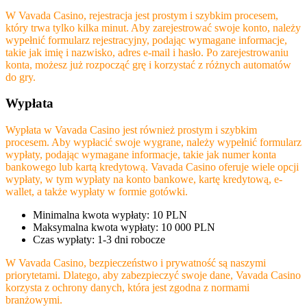
W Vavada Casino, rejestracja jest prostym i szybkim procesem,
który trwa tylko kilka minut. Aby zarejestrować swoje konto, należy
wypełnić formularz rejestracyjny, podając wymagane informacje,
takie jak imię i nazwisko, adres e-mail i hasło. Po zarejestrowaniu
konta, możesz już rozpocząć grę i korzystać z różnych automatów
do gry.
Wypłata
Wypłata w Vavada Casino jest również prostym i szybkim
procesem. Aby wypłacić swoje wygrane, należy wypełnić formularz
wypłaty, podając wymagane informacje, takie jak numer konta
bankowego lub kartą kredytową. Vavada Casino oferuje wiele opcji
wypłaty, w tym wypłaty na konto bankowe, kartę kredytową, e-
wallet, a także wypłaty w formie gotówki.
Minimalna kwota wypłaty: 10 PLN
Maksymalna kwota wypłaty: 10 000 PLN
Czas wypłaty: 1-3 dni robocze
W Vavada Casino, bezpieczeństwo i prywatność są naszymi
priorytetami. Dlatego, aby zabezpieczyć swoje dane, Vavada Casino
korzysta z ochrony danych, która jest zgodna z normami
branżowymi.