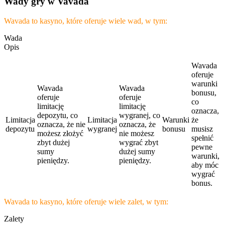
Wady gry w Vavada
Wavada to kasyno, które oferuje wiele wad, w tym:
Wada
Opis
Wavada
oferuje
warunki
Wavada
Wavada
bonusu,
oferuje
oferuje
co
limitację
limitację
oznacza,
depozytu, co
wygranej, co
Limitacja
Limitacja
Warunki
że
oznacza, że nie
oznacza, że
depozytu
wygranej
bonusu
musisz
możesz złożyć
nie możesz
spełnić
zbyt dużej
wygrać zbyt
pewne
sumy
dużej sumy
warunki,
pieniędzy.
pieniędzy.
aby móc
wygrać
bonus.
Wavada to kasyno, które oferuje wiele zalet, w tym:
Zalety