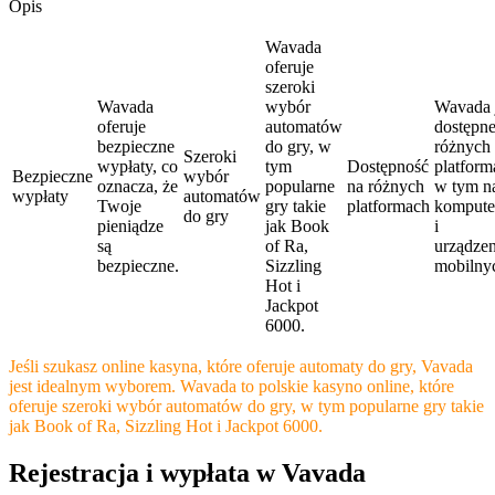
Opis
Wavada
oferuje
szeroki
Wavada
wybór
Wavada 
oferuje
automatów
dostępne
bezpieczne
do gry, w
różnych
Szeroki
wypłaty, co
tym
Dostępność
platform
Bezpieczne
wybór
oznacza, że
popularne
na różnych
w tym n
wypłaty
automatów
Twoje
gry takie
platformach
kompute
do gry
pieniądze
jak Book
i
są
of Ra,
urządze
bezpieczne.
Sizzling
mobilny
Hot i
Jackpot
6000.
Jeśli szukasz online kasyna, które oferuje automaty do gry, Vavada
jest idealnym wyborem. Wavada to polskie kasyno online, które
oferuje szeroki wybór automatów do gry, w tym popularne gry takie
jak Book of Ra, Sizzling Hot i Jackpot 6000.
Rejestracja i wypłata w Vavada