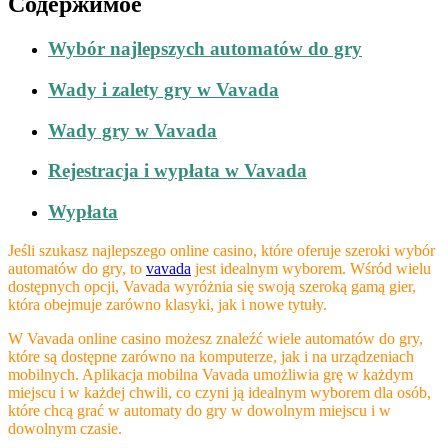
Содержимое
Wybór najlepszych automatów do gry
Wady i zalety gry w Vavada
Wady gry w Vavada
Rejestracja i wypłata w Vavada
Wypłata
Jeśli szukasz najlepszego online casino, które oferuje szeroki wybór
automatów do gry, to
vavada
jest idealnym wyborem. Wśród wielu
dostępnych opcji, Vavada wyróżnia się swoją szeroką gamą gier,
która obejmuje zarówno klasyki, jak i nowe tytuły.
W Vavada online casino możesz znaleźć wiele automatów do gry,
które są dostępne zarówno na komputerze, jak i na urządzeniach
mobilnych. Aplikacja mobilna Vavada umożliwia grę w każdym
miejscu i w każdej chwili, co czyni ją idealnym wyborem dla osób,
które chcą grać w automaty do gry w dowolnym miejscu i w
dowolnym czasie.