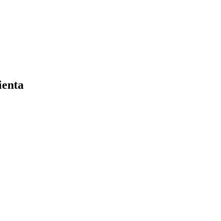
ienta