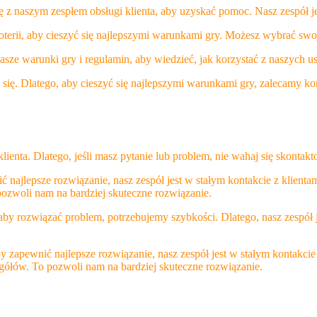
ię z naszym zespłem obsługi klienta, aby uzyskać pomoc. Nasz zespół 
rii, aby cieszyć się najlepszymi warunkami gry. Możesz wybrać swoją u
sze warunki gry i regulamin, aby wiedzieć, jak korzystać z naszych us
. Dlatego, aby cieszyć się najlepszymi warunkami gry, zalecamy korzys
lienta. Dlatego, jeśli masz pytanie lub problem, nie wahaj się skonta
ić najlepsze rozwiązanie, nasz zespół jest w stałym kontakcie z klien
pozwoli nam na bardziej skuteczne rozwiązanie.
 aby rozwiązać problem, potrzebujemy szybkości. Dlatego, nasz zespół
by zapewnić najlepsze rozwiązanie, nasz zespół jest w stałym kontakci
egółów. To pozwoli nam na bardziej skuteczne rozwiązanie.