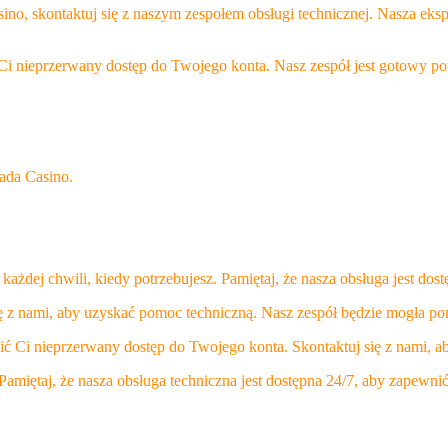
ino, skontaktuj się z naszym zespołem obsługi technicznej. Nasza e
i nieprzerwany dostęp do Twojego konta. Nasz zespół jest gotowy pom
vada Casino.
każdej chwili, kiedy potrzebujesz. Pamiętaj, że nasza obsługa jest do
się z nami, aby uzyskać pomoc techniczną. Nasz zespół będzie mogła
nić Ci nieprzerwany dostęp do Twojego konta. Skontaktuj się z nami, 
Pamiętaj, że nasza obsługa techniczna jest dostępna 24/7, aby zapewn