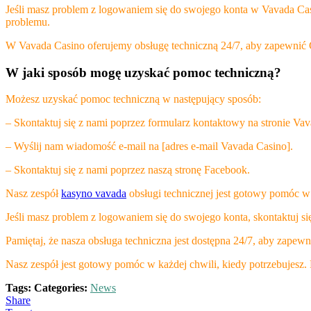
Jeśli masz problem z logowaniem się do swojego konta w Vavada Cas
problemu.
W Vavada Casino oferujemy obsługę techniczną 24/7, aby zapewnić C
W jaki sposób mogę uzyskać pomoc techniczną?
Możesz uzyskać pomoc techniczną w następujący sposób:
– Skontaktuj się z nami poprzez formularz kontaktowy na stronie Va
– Wyślij nam wiadomość e-mail na [adres e-mail Vavada Casino].
– Skontaktuj się z nami poprzez naszą stronę Facebook.
Nasz zespół
kasyno vavada
obsługi technicznej jest gotowy pomóc w 
Jeśli masz problem z logowaniem się do swojego konta, skontaktuj 
Pamiętaj, że nasza obsługa techniczna jest dostępna 24/7, aby zapew
Nasz zespół jest gotowy pomóc w każdej chwili, kiedy potrzebujesz. 
Tags:
Categories:
News
Share