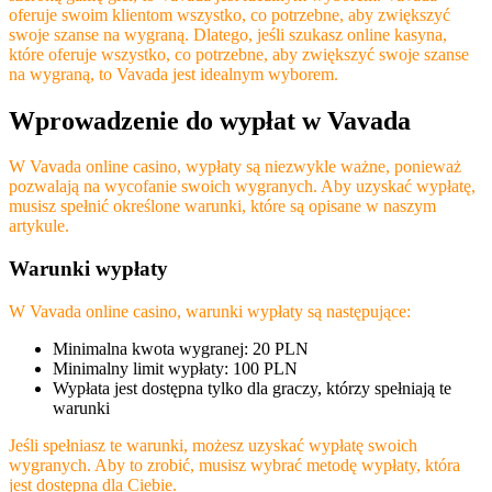
oferuje swoim klientom wszystko, co potrzebne, aby zwiększyć
swoje szanse na wygraną. Dlatego, jeśli szukasz online kasyna,
które oferuje wszystko, co potrzebne, aby zwiększyć swoje szanse
na wygraną, to Vavada jest idealnym wyborem.
Wprowadzenie do wypłat w Vavada
W Vavada online casino, wypłaty są niezwykle ważne, ponieważ
pozwalają na wycofanie swoich wygranych. Aby uzyskać wypłatę,
musisz spełnić określone warunki, które są opisane w naszym
artykule.
Warunki wypłaty
W Vavada online casino, warunki wypłaty są następujące:
Minimalna kwota wygranej: 20 PLN
Minimalny limit wypłaty: 100 PLN
Wypłata jest dostępna tylko dla graczy, którzy spełniają te
warunki
Jeśli spełniasz te warunki, możesz uzyskać wypłatę swoich
wygranych. Aby to zrobić, musisz wybrać metodę wypłaty, która
jest dostępna dla Ciebie.