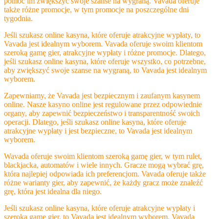
pomóc im zwiększyć swoje szanse na wygraną. Vavada oferuje
także różne promocje, w tym promocje na poszczególne dni
tygodnia.
Jeśli szukasz online kasyna, które oferuje atrakcyjne wypłaty, to
Vavada jest idealnym wyborem. Vavada oferuje swoim klientom
szeroką gamę gier, atrakcyjne wypłaty i różne promocje. Dlatego,
jeśli szukasz online kasyna, które oferuje wszystko, co potrzebne,
aby zwiększyć swoje szanse na wygraną, to Vavada jest idealnym
wyborem.
Zapewniamy, że Vavada jest bezpiecznym i zaufanym kasynem
online. Nasze kasyno online jest regulowane przez odpowiednie
organy, aby zapewnić bezpieczeństwo i transparentność swoich
operacji. Dlatego, jeśli szukasz online kasyna, które oferuje
atrakcyjne wypłaty i jest bezpieczne, to Vavada jest idealnym
wyborem.
Wavada oferuje swoim klientom szeroką gamę gier, w tym rulet,
blackjacka, automatów i wiele innych. Gracze mogą wybrać grę,
która najlepiej odpowiada ich preferencjom. Vavada oferuje także
różne warianty gier, aby zapewnić, że każdy gracz może znaleźć
grę, która jest idealna dla niego.
Jeśli szukasz online kasyna, które oferuje atrakcyjne wypłaty i
szeroką gamę gier, to Vavada jest idealnym wyborem. Vavada