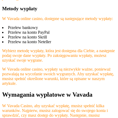
Metody wypłaty
W Vavada online casino, dostępne są następujące metody wypłaty:
Przelew bankowy
Przelew na konto PayPal
Przelew na konto Skrill
Przelew na konto Neteller
Wybierz metodę wypłaty, która jest dostępna dla Ciebie, a następnie
podaj swoje dane wypłaty. Po zaksięgowaniu wypłaty, możesz
uzyskać swoje wygrane.
W Vavada online casino, wypłaty są niezwykle ważne, ponieważ
pozwalają na wycofanie swoich wygranych. Aby uzyskać wypłatę,
musisz spełnić określone warunki, które są opisane w naszym
artykule.
Wymagania wypłatowe w Vavada
W Vavada Casino, aby uzyskać wypłatę, musisz spełnić kilka
warunków. Najpierw, musisz zalogować się do swojego konta i
sprawdzić, czy masz dostęp do wypłaty. Następnie, musisz