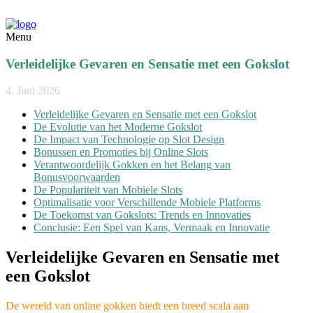
Menu
Verleidelijke Gevaren en Sensatie met een Gokslot
4. Juni 2026
Verleidelijke Gevaren en Sensatie met een Gokslot
De Evolutie van het Moderne Gokslot
De Impact van Technologie op Slot Design
Bonussen en Promoties bij Online Slots
Verantwoordelijk Gokken en het Belang van
Bonusvoorwaarden
De Populariteit van Mobiele Slots
Optimalisatie voor Verschillende Mobiele Platforms
De Toekomst van Gokslots: Trends en Innovaties
Conclusie: Een Spel van Kans, Vermaak en Innovatie
Verleidelijke Gevaren en Sensatie met
een Gokslot
De wereld van online gokken biedt een breed scala aan