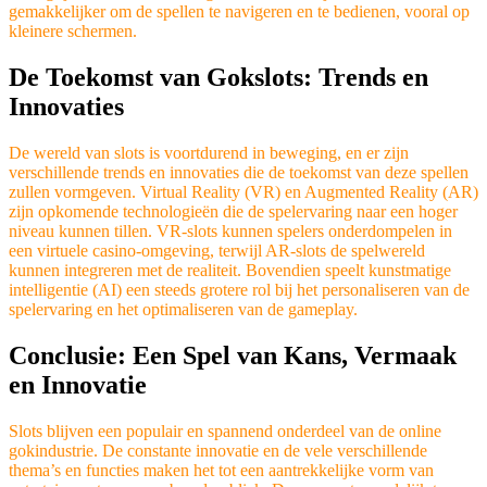
gemakkelijker om de spellen te navigeren en te bedienen, vooral op
kleinere schermen.
De Toekomst van Gokslots: Trends en
Innovaties
De wereld van slots is voortdurend in beweging, en er zijn
verschillende trends en innovaties die de toekomst van deze spellen
zullen vormgeven. Virtual Reality (VR) en Augmented Reality (AR)
zijn opkomende technologieën die de spelervaring naar een hoger
niveau kunnen tillen. VR-slots kunnen spelers onderdompelen in
een virtuele casino-omgeving, terwijl AR-slots de spelwereld
kunnen integreren met de realiteit. Bovendien speelt kunstmatige
intelligentie (AI) een steeds grotere rol bij het personaliseren van de
spelervaring en het optimaliseren van de gameplay.
Conclusie: Een Spel van Kans, Vermaak
en Innovatie
Slots blijven een populair en spannend onderdeel van de online
gokindustrie. De constante innovatie en de vele verschillende
thema’s en functies maken het tot een aantrekkelijke vorm van