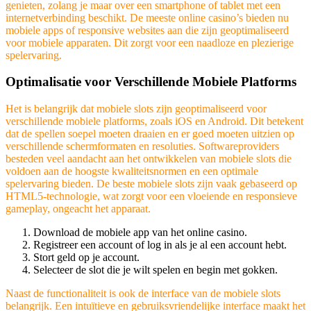
genieten, zolang je maar over een smartphone of tablet met een
internetverbinding beschikt. De meeste online casino’s bieden nu
mobiele apps of responsive websites aan die zijn geoptimaliseerd
voor mobiele apparaten. Dit zorgt voor een naadloze en plezierige
spelervaring.
Optimalisatie voor Verschillende Mobiele Platforms
Het is belangrijk dat mobiele slots zijn geoptimaliseerd voor
verschillende mobiele platforms, zoals iOS en Android. Dit betekent
dat de spellen soepel moeten draaien en er goed moeten uitzien op
verschillende schermformaten en resoluties. Softwareproviders
besteden veel aandacht aan het ontwikkelen van mobiele slots die
voldoen aan de hoogste kwaliteitsnormen en een optimale
spelervaring bieden. De beste mobiele slots zijn vaak gebaseerd op
HTML5-technologie, wat zorgt voor een vloeiende en responsieve
gameplay, ongeacht het apparaat.
Download de mobiele app van het online casino.
Registreer een account of log in als je al een account hebt.
Stort geld op je account.
Selecteer de slot die je wilt spelen en begin met gokken.
Naast de functionaliteit is ook de interface van de mobiele slots
belangrijk. Een intuïtieve en gebruiksvriendelijke interface maakt het