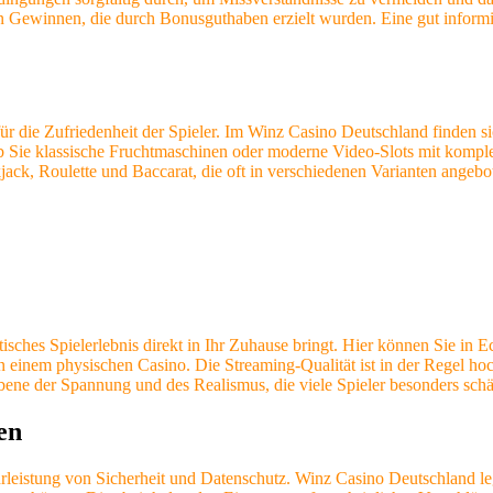
 Gewinnen, die durch Bonusguthaben erzielt wurden. Eine gut informier
ür die Zufriedenheit der Spieler. Im Winz Casino Deutschland finden si
Ob Sie klassische Fruchtmaschinen oder moderne Video-Slots mit komp
ack, Roulette und Baccarat, die oft in verschiedenen Varianten angebo
sches Spielerlebnis direkt in Ihr Zuhause bringt. Hier können Sie in Ec
n einem physischen Casino. Die Streaming-Qualität ist in der Regel hoc
 Ebene der Spannung und des Realismus, die viele Spieler besonders schä
en
hrleistung von Sicherheit und Datenschutz. Winz Casino Deutschland leg