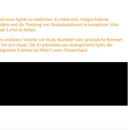
nd neue Spiele zu entdecken. Es lohnt sich, fortgeschrittene
tistiken und die Nutzung von Bonusfunktionen in komplexen Slots
hste Level zu heben.
n exklusive Vorteile wie Boni, Barmittel oder persönliche Betreuer
 Sie sich daran. Die Kombination aus strategischem Spiel, der
ringenden Erlebnis im Winz Casino Deutschland.