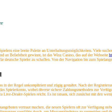
er
pielern eine breite Palette an Unterhaltungsmöglichkeiten. Viele suche
end an Beliebtheit gewinnt, ist das Winz Casino, das auf der Webseite
h
ür deutsche Spieler zu schaffen. Von der Navigation bis zum Spielangebo
d
 in der Regel unkompliziert und zügig gestaltet. Nach der Registrier
as Spielerkonto, wobei diverse sichere Zahlungsmethoden zur Verfügung
n zu Live-Dealer-Spielen reicht. Es ist ratsam, sich zunächst mit den w
nusangeboten vertraut machen, die neuen Spielern oft zur Verfügung ste
edingungen sorgfältig durch, um Missverständnisse zu vermeiden und 