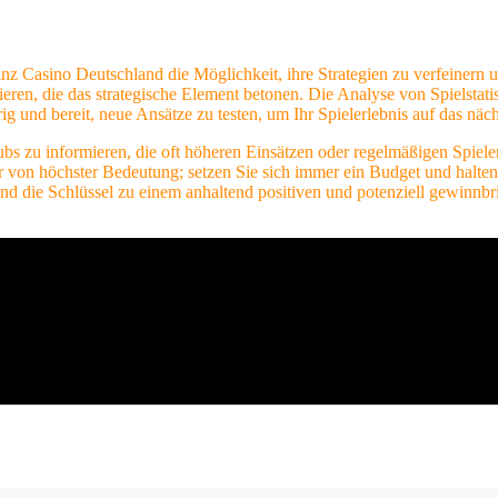
inz Casino Deutschland die Möglichkeit, ihre Strategien zu verfeinern u
ieren, die das strategische Element betonen. Die Analyse von Spielsta
g und bereit, neue Ansätze zu testen, um Ihr Spielerlebnis auf das näc
s zu informieren, die oft höheren Einsätzen oder regelmäßigen Spieler
ler von höchster Bedeutung; setzen Sie sich immer ein Budget und halten
d die Schlüssel zu einem anhaltend positiven und potenziell gewinnb