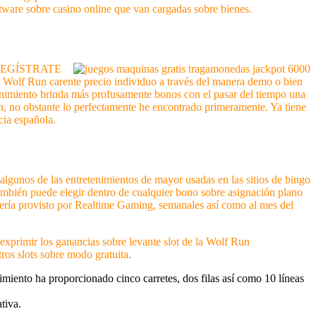
ftware sobre casino online que van cargadas sobre bienes.
a REGÍSTRATE
ir Wolf Run carente precio individuo a través del manera demo o bien
tenimiento brinda más profusamente bonos con el pasar del tiempo una
ción, no obstante lo perfectamente he encontrado primeramente. Ya tiene
cia española.
 algunos de las entretenimientos de mayor usadas en las sitios de bingo
también puede elegir dentro de cualquier bono sobre asignación plano
erí­a provisto por Realtime Gaming, semanales así­ como al mes del
xprimir los ganancias sobre levante slot de la Wolf Run
ros slots sobre modo gratuita.
miento ha proporcionado cinco carretes, dos filas así­ como 10 líneas
tiva.