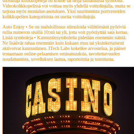
suosittuja kolikkopelejä on kolme tai neljä samanlaista symbolia.
Videokolikkopelissä voi voittaa myös yhdellä voittolinjalla, mutta se
tarjoaa myös monialue-asetuksen. Yksi suurimmista portveneiden
kolikkopelien kategorioista on useita voittolinjoja.
Auto Enjoy • Se on mahdollisuus stimuloida välittömästi pyöriviä
rullia numeron sisällä 10:stä tai yli, jotta voit pyöräyttää sata kertaa.
Lisää symboleja • Kannustinsymboleita pidetään enemmän näistä.
Ne lisäävät rahaa enemmän kuin kukaan muu tai yksinkertaisesti
aktivoivat kannustimen. ITech Labs kokeilee arvostelua, ja pääset
testaamaan online-pelaamisen ominaisuuksia, tavoitettavuuden
noudattamista, sovelluksen laatua, raportointia ja toimitusta.