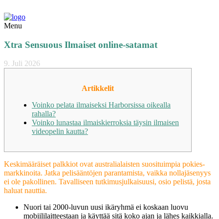
Menu
Xtra Sensuous Ilmaiset online-satamat
9. Juli 2026
Artikkelit
Voinko pelata ilmaiseksi Harborsissa oikealla
rahalla?
Voinko lunastaa ilmaiskierroksia täysin ilmaisen
videopelin kautta?
Keskimääräiset palkkiot ovat australialaisten suosituimpia pokies-
markkinoita. Jatka pelisääntöjen parantamista, vaikka nollajäsenyys
ei ole pakollinen.
Tavalliseen tutkimusjulkaisuusi, osio pelistä, josta
haluat nauttia.
Nuori tai 2000-luvun uusi ikäryhmä ei koskaan luovu
mobiililaitteestaan ​​ja käyttää sitä koko ajan ja lähes kaikkialla.