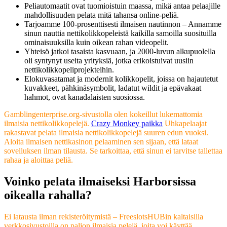
Peliautomaatit ovat tuomioistuin maassa, mikä antaa pelaajille
mahdollisuuden pelata mitä tahansa online-peliä.
Tarjoamme 100-prosenttisesti ilmaisen nautinnon – Annamme
sinun nauttia nettikolikkopeleistä kaikilla samoilla suosituilla
ominaisuuksilla kuin oikean rahan videopelit.
Yhteisö jatkoi tasaista kasvuaan, ja 2000-luvun alkupuolella
oli syntynyt useita yrityksiä, jotka erikoistuivat uusiin
nettikolikkopeliprojekteihin.
Elokuvasatamat ja modernit kolikkopelit, joissa on hajautetut
kuvakkeet, pähkinäsymbolit, ladatut wildit ja epävakaat
hahmot, ovat kanadalaisten suosiossa.
Gamblingenterprise.org-sivustolla olen kokeillut lukemattomia
ilmaisia ​​nettikolikkopelejä.
Crazy Monkey paikka
Uhkapelaajat
rakastavat pelata ilmaisia ​​nettikolikkopelejä suuren edun vuoksi.
Aloita ilmaisen nettikasinon pelaaminen sen sijaan, että lataat
sovelluksen ilman tilausta. Se tarkoittaa, että sinun ei tarvitse tallettaa
rahaa ja aloittaa peliä.
Voinko pelata ilmaiseksi Harborsissa
oikealla rahalla?
Ei latausta ilman rekisteröitymistä – FreeslotsHUBin kaltaisilla
verkkosivustoilla on paljon ilmaisia ​​pelejä, joita voi käyttää