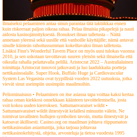
Ilmaiseksi pelaaminen antaa sinun parantaa tätä taktiikkaa ennen
kuin riskeeraat paljon oikeaa rahaa. Pelaa ilmaisia ​​pikapelejä ja nauti
aidosta kasinojännityksestä. Bonukset ilman talletusta – Näitä
annetaan yleensä sekä uusille että vanhoille käyttäjille; nämä antavat
sinulle kiinteän rahoitussumman kokeiltavaksi ilman talletusta.
Lisäksi Finn's Wonderful Tavern Place on myös uusi tulokas vuonna
2010, ja sen uskotaan tavoittavan suuren yleisön sekä ilmaisella että
oikealla rahalla pelattavalla pelillä. Aristocrat 2022 – Australialainen
toimittaja Aristocrat innovoi jatkuvasti ja luo laadukkaita portteja
nettikasinoalalle. Super Hook, Buffalo Huge ja Cardiovascular
System Las Vegasista ovat tyypillisiä vuoden 2022 uutuuksia, jotka
vievät sinut useimpiin uusimpiin maailmoihin.
Peliominaisuus • Pelaaminen on itse asiassa tapa voittaa kaksi kertaa
rahaa oman kiekkosi onnekkaan käänteen tavoittelemisella, josta
voit kokea uuden kierroksen. Sattumanvaraiset wildit •
Sattumanvaraiset wildit ilmestyvät kelallesi minuutin välein. Ne
toimivat tavallisten hullujen symbolien tavoin, mutta ilmestyvät ja
katoavat äkillisesti. Casino.org on maailman johtava riippumaton
nettikasinoalan asiantuntija, joka tarjoaa johtavaa
nettikasinokehitystä, ohjeita, arvosteluja ja tietoa vuodesta 1995