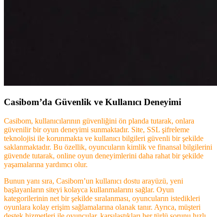
Casibom’da Güvenlik ve Kullanıcı Deneyimi
Casibom, kullanıcılarının güvenliğini ön planda tutarak, onlara
güvenilir bir oyun deneyimi sunmaktadır. Site, SSL şifreleme
teknolojisi ile korunmakta ve kullanıcı bilgileri güvenli bir şekilde
saklanmaktadır. Bu özellik, oyuncuların kimlik ve finansal bilgilerini
güvende tutarak, online oyun deneyimlerini daha rahat bir şekilde
yaşamalarına yardımcı olur.
Bunun yanı sıra, Casibom’un kullanıcı dostu arayüzü, yeni
başlayanların siteyi kolayca kullanmalarını sağlar. Oyun
kategorilerinin net bir şekilde sıralanması, oyuncuların istedikleri
oyunlara kolay erişim sağlamalarına olanak tanır. Ayrıca, müşteri
destek hizmetleri ile oyuncular, karşılaştıkları her türlü sorunu hızlı