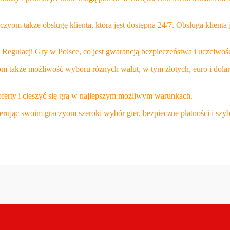
aczyom także obsługę klienta, która jest dostępna 24/7. Obsługa klien
 Regulacji Gry w Polsce, co jest gwarancją bezpieczeństwa i uczciwoś
m także możliwość wyboru różnych walut, w tym złotych, euro i dolaró
 oferty i cieszyć się grą w najlepszym możliwym warunkach.
erując swoim graczyom szeroki wybór gier, bezpieczne płatności i szybki