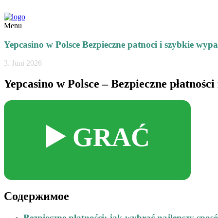
Menu
Yepcasino w Polsce Bezpieczne patnoci i szybkie wypa
3. Juni 2026
Yepcasino w Polsce – Bezpieczne płatności 
▶️ GRAĆ
Содержимое
Bezpieczne płatności: jak wybrać najlepszy sposó