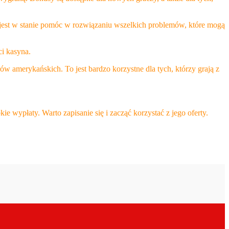
ta jest w stanie pomóc w rozwiązaniu wszelkich problemów, które mogą
ci kasyna.
w amerykańskich. To jest bardzo korzystne dla tych, którzy grają z
e wypłaty. Warto zapisanie się i zacząć korzystać z jego oferty.