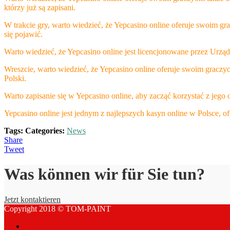
którzy już są zapisani.
W trakcie gry, warto wiedzieć, że Yepcasino online oferuje swoim gr
się pojawić.
Warto wiedzieć, że Yepcasino online jest licencjonowane przez Urząd
Wreszcie, warto wiedzieć, że Yepcasino online oferuje swoim graczyo
Polski.
Warto zapisanie się w Yepcasino online, aby zacząć korzystać z jego
Yepcasino online jest jednym z najlepszych kasyn online w Polsce, of
Tags:
Categories:
News
Share
Tweet
Was können wir für Sie tun?
Jetzt kontaktieren
Copyright 2018 © TOM-PAINT