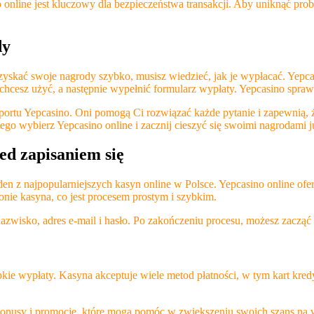
o online jest kluczowy dla bezpieczeństwa transakcji. Aby uniknąć p
dy
uzyskać swoje nagrody szybko, musisz wiedzieć, jak je wypłacać. Yepcas
chcesz użyć, a następnie wypełnić formularz wypłaty. Yepcasino sprawd
upportu Yepcasino. Oni pomogą Ci rozwiązać każde pytanie i zapewnią
ego wybierz Yepcasino online i zacznij cieszyć się swoimi nagrodami j
ed zapisaniem się
eden z najpopularniejszych kasyn online w Polsce. Yepcasino online ofe
ronie kasyna, co jest procesem prostym i szybkim.
nazwisko, adres e-mail i hasło. Po zakończeniu procesu, możesz zacząć 
bkie wypłaty. Kasyna akceptuje wiele metod płatności, w tym kart kr
bonusy i promocje, które mogą pomóc w zwiększeniu swoich szans na w