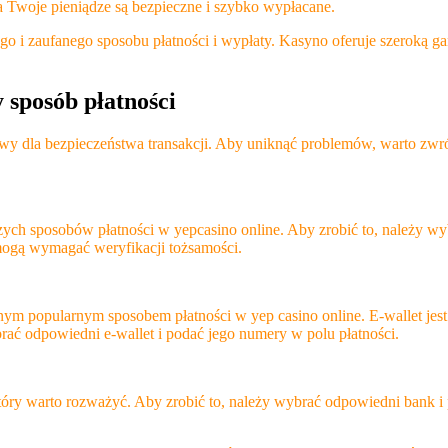
 a Twoje pieniądze są bezpieczne i szybko wypłacane.
go i zaufanego sposobu płatności i wypłaty. Kasyno oferuje szeroką ga
 sposób płatności
zowy dla bezpieczeństwa transakcji. Aby uniknąć problemów, warto z
szych sposobów płatności w yepcasino online. Aby zrobić to, należy w
 mogą wymagać weryfikacji tożsamości.
jnym popularnym sposobem płatności w yep casino online. E-wallet je
rać odpowiedni e-wallet i podać jego numery w polu płatności.
tóry warto rozważyć. Aby zrobić to, należy wybrać odpowiedni bank i