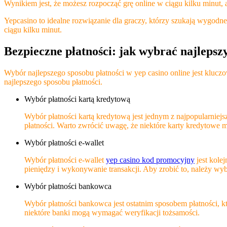
Wynikiem jest, że możesz rozpocząć grę online w ciągu kilku minut,
Yepcasino to idealne rozwiązanie dla graczy, którzy szukają wygodne
ciągu kilku minut.
Bezpieczne płatności: jak wybrać najlepszy
Wybór najlepszego sposobu płatności w yep casino online jest kluc
najlepszego sposobu płatności.
Wybór płatności kartą kredytową
Wybór płatności kartą kredytową jest jednym z najpopularniej
płatności. Warto zwrócić uwagę, że niektóre karty kredytowe
Wybór płatności e-wallet
Wybór płatności e-wallet
yep casino kod promocyjny
jest kole
pieniędzy i wykonywanie transakcji. Aby zrobić to, należy wyb
Wybór płatności bankowca
Wybór płatności bankowca jest ostatnim sposobem płatności, k
niektóre banki mogą wymagać weryfikacji tożsamości.