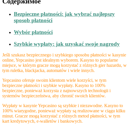
Содержимое
Bezpieczne płatności: jak wybrać najlepszy
sposob płatności
Wybór płatności
Szybkie wypłaty: jak uzyskać swoje nagrody
Jeśli szukasz bezpiecznego i szybkiego sposobu płatności w kasynie
online, Yepcasino jest idealnym wyborem. Kasyno to popularne
miejsce, w którym gracze mogą korzystać z różnych gier hazardu, w
tym ruletka, blackjacka, automatów i wiele innych.
Yepcasino oferuje swoim klientom wiele korzyści, w tym
bezpieczne płatności i szybkie wypłaty. Kasyno to 100%
bezpieczne, ponieważ korzysta z najnowszych technologii i
systemów bezpieczeństwa, aby chronić swoich klientów.
Wypłaty w kasynie Yepcasino są szybkie i niezawodne. Kasyno to
100% wiarygodne, ponieważ wypłaty są realizowane w ciągu kilku
minut. Gracze mogą korzystać z różnych metod płatności, w tym
kart kredytowych, e-walletów i bankowych.