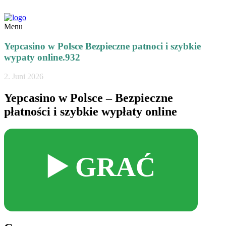
Menu
Yepcasino w Polsce Bezpieczne patnoci i szybkie
wypaty online.932
2. Juni 2026
Yepcasino w Polsce – Bezpieczne
płatności i szybkie wypłaty online
▶️ GRAĆ