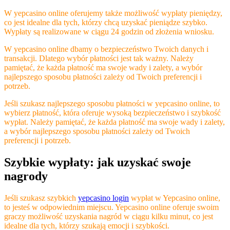
W yepcasino online oferujemy także możliwość wypłaty pieniędzy,
co jest idealne dla tych, którzy chcą uzyskać pieniądze szybko.
Wypłaty są realizowane w ciągu 24 godzin od złożenia wniosku.
W yepcasino online dbamy o bezpieczeństwo Twoich danych i
transakcji. Dlatego wybór płatności jest tak ważny. Należy
pamiętać, że każda płatność ma swoje wady i zalety, a wybór
najlepszego sposobu płatności zależy od Twoich preferencji i
potrzeb.
Jeśli szukasz najlepszego sposobu płatności w yepcasino online, to
wybierz płatność, która oferuje wysoką bezpieczeństwo i szybkość
wypłat. Należy pamiętać, że każda płatność ma swoje wady i zalety,
a wybór najlepszego sposobu płatności zależy od Twoich
preferencji i potrzeb.
Szybkie wypłaty: jak uzyskać swoje
nagrody
Jeśli szukasz szybkich
yepcasino login
wypłat w Yepcasino online,
to jesteś w odpowiednim miejscu. Yepcasino online oferuje swoim
graczy możliwość uzyskania nagród w ciągu kilku minut, co jest
idealne dla tych, którzy szukają emocji i szybkości.