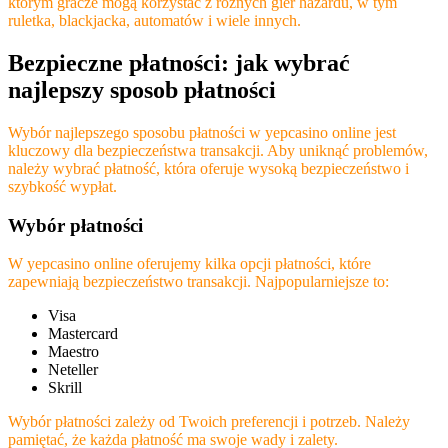
którym gracze mogą korzystać z różnych gier hazardu, w tym
ruletka, blackjacka, automatów i wiele innych.
Bezpieczne płatności: jak wybrać
najlepszy sposob płatności
Wybór najlepszego sposobu płatności w yepcasino online jest
kluczowy dla bezpieczeństwa transakcji. Aby uniknąć problemów,
należy wybrać płatność, która oferuje wysoką bezpieczeństwo i
szybkość wypłat.
Wybór płatności
W yepcasino online oferujemy kilka opcji płatności, które
zapewniają bezpieczeństwo transakcji. Najpopularniejsze to:
Visa
Mastercard
Maestro
Neteller
Skrill
Wybór płatności zależy od Twoich preferencji i potrzeb. Należy
pamiętać, że każda płatność ma swoje wady i zalety.