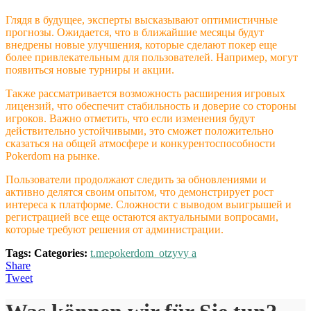
Глядя в будущее, эксперты высказывают оптимистичные
прогнозы. Ожидается, что в ближайшие месяцы будут
внедрены новые улучшения, которые сделают покер еще
более привлекательным для пользователей. Например, могут
появиться новые турниры и акции.
Также рассматривается возможность расширения игровых
лицензий, что обеспечит стабильность и доверие со стороны
игроков. Важно отметить, что если изменения будут
действительно устойчивыми, это сможет положительно
сказаться на общей атмосфере и конкурентоспособности
Pokerdom на рынке.
Пользователи продолжают следить за обновлениями и
активно делятся своим опытом, что демонстрирует рост
интереса к платформе. Сложности с выводом выигрышей и
регистрацией все еще остаются актуальными вопросами,
которые требуют решения от администрации.
Tags:
Categories:
t.mepokerdom_otzyvy a
Share
Tweet