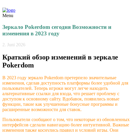
Menu
Зеркало Pokerdom сегодня Возможности и
изменения в 2023 году
2. Juni 2026
Краткий обзор изменений в зеркале
Pokerdom
В 2023 году зеркало Pokerdom претерпело значительные
изменения, сделав доступность платформы более удобной для
пользователей. Теперь игроки могут легче находить
альтернативные ссылки для входа, что решает проблему с
доступом к основному сайту. Вдобавок, появились новые
функции, такие как улучшенные бонусные программы и
расширенные возможности для ставок.
Пользователи сообщают о том, что некоторые из обновленных
интерфейсов сделали навигацию более интуитивной. Важные
изменения также коснулись правил и условий игры. Они