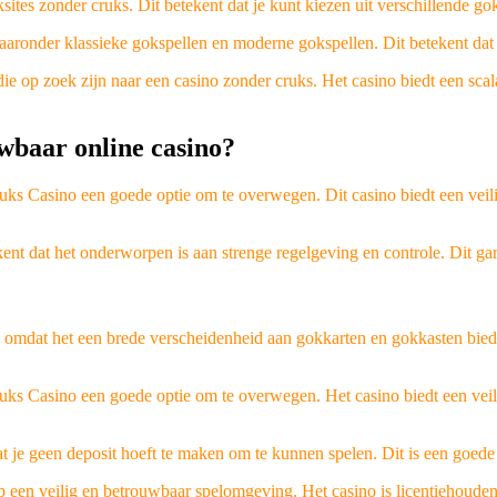
tes zonder cruks. Dit betekent dat je kunt kiezen uit verschillende gok
ronder klassieke gokspellen en moderne gokspellen. Dit betekent dat je 
e op zoek zijn naar een casino zonder cruks. Het casino biedt een sca
wbaar online casino?
Cruks Casino een goede optie om te overwegen. Dit casino biedt een ve
nt dat het onderworpen is aan strenge regelgeving en controle. Dit gara
 omdat het een brede verscheidenheid aan gokkarten en gokkasten biedt.
Cruks Casino een goede optie om te overwegen. Het casino biedt een ve
je geen deposit hoeft te maken om te kunnen spelen. Dit is een goede ma
op een veilig en betrouwbaar spelomgeving. Het casino is licentiehoude