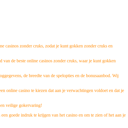
line casinos zonder cruks, zodat je kunt gokken zonder cruks en
ld van de beste online casinos zonder cruks, waar je kunt gokken
inloggegevens, de breedte van de spelopties en de bonusaanbod. Wij
een online casino te kiezen dat aan je verwachtingen voldoet en dat je
en veilige gokervaring!
een goede indruk te krijgen van het casino en om te zien of het aan je