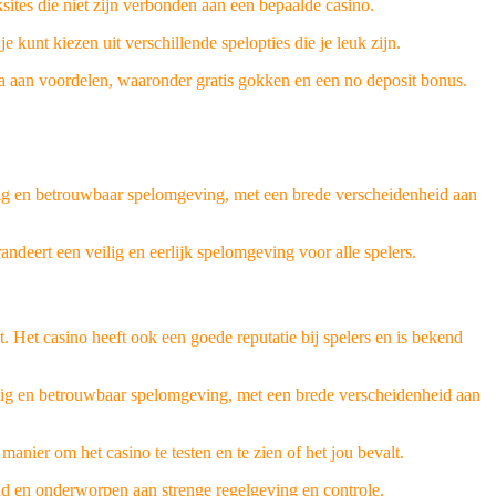
sites die niet zijn verbonden aan een bepaalde casino.
kunt kiezen uit verschillende spelopties die je leuk zijn.
la aan voordelen, waaronder gratis gokken en een no deposit bonus.
ilig en betrouwbaar spelomgeving, met een brede verscheidenheid aan
ndeert een veilig en eerlijk spelomgeving voor alle spelers.
 Het casino heeft ook een goede reputatie bij spelers en is bekend
ilig en betrouwbaar spelomgeving, met een brede verscheidenheid aan
nier om het casino te testen en te zien of het jou bevalt.
nd en onderworpen aan strenge regelgeving en controle.